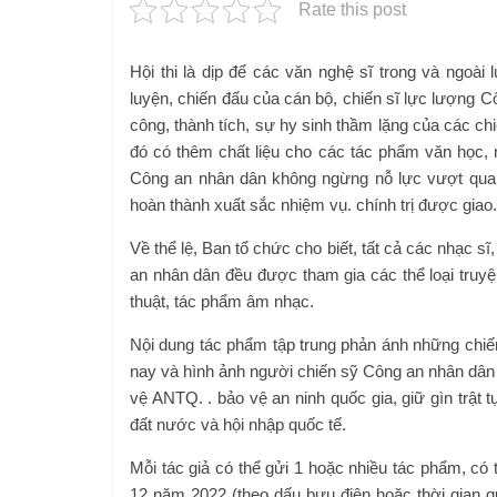
Rate this post
Hội thi là dịp để các văn nghệ sĩ trong và ngoài
luyện, chiến đấu của cán bộ, chiến sĩ lực lượng C
công, thành tích, sự hy sinh thầm lặng của các ch
đó có thêm chất liệu cho các tác phẩm văn học, n
Công an nhân dân không ngừng nỗ lực vượt qua 
hoàn thành xuất sắc nhiệm vụ. chính trị được giao.
Về thể lệ, Ban tổ chức cho biết, tất cả các nhạc s
an nhân dân đều được tham gia các thể loại truyệ
thuật, tác phẩm âm nhạc.
Nội dung tác phẩm tập trung phản ánh những chiế
nay và hình ảnh người chiến sỹ Công an nhân dân 
vệ ANTQ. . bảo vệ an ninh quốc gia, giữ gìn trật 
đất nước và hội nhập quốc tế.
Mỗi tác giả có thể gửi 1 hoặc nhiều tác phẩm, có 
12 năm 2022 (theo dấu bưu điện hoặc thời gian 