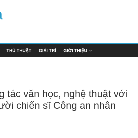
a
THỦ THUẬT
GIẢI TRÍ
GIỚI THIỆU
g tác văn học, nghệ thuật với
ười chiến sĩ Công an nhân