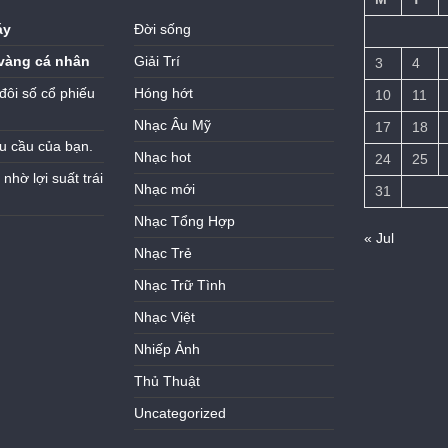
áy
Đời sống
vàng cá nhân
Giải Trí
3
4
đôi số cổ phiếu
Hóng hớt
10
11
Nhạc Âu Mỹ
17
18
u cầu của bạn.
Nhạc hot
24
25
hờ lợi suất trái
Nhạc mới
31
Nhạc Tổng Hợp
« Jul
Nhạc Trẻ
Nhạc Trữ Tình
Nhạc Việt
Nhiếp Ảnh
Thủ Thuật
Uncategorized