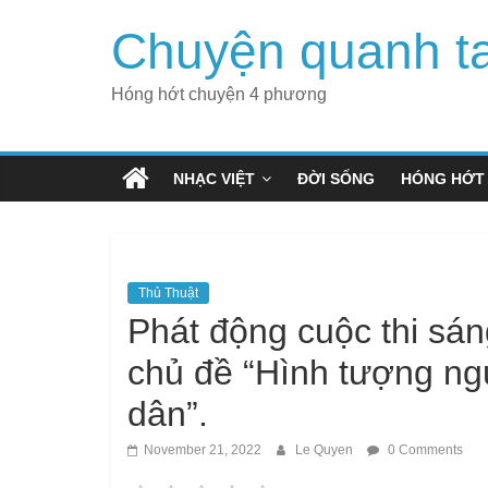
Skip
Chuyện quanh t
to
content
Hóng hớt chuyện 4 phương
NHẠC VIỆT
ĐỜI SỐNG
HÓNG HỚT
Thủ Thuật
Phát động cuộc thi sán
chủ đề “Hình tượng ng
dân”.
November 21, 2022
Le Quyen
0 Comments