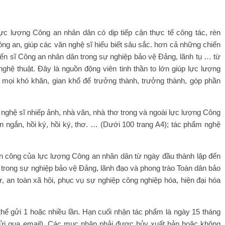
 lực lượng Công an nhân dân có dịp tiếp cận thực tế công tác, rèn
ông an, giúp các văn nghệ sĩ hiểu biết sâu sắc. hơn cả những chiến
iến sĩ Công an nhân dân trong sự nghiệp bảo vệ Đảng, lãnh tụ … từ
ghệ thuật. Đây là nguồn động viên tinh thần to lớn giúp lực lượng
mọi khó khăn, gian khổ để trưởng thành, trưởng thành, góp phần
ĩ, nghệ sĩ nhiếp ảnh, nhà văn, nhà thơ trong và ngoài lực lượng Công
n ngắn, hồi ký, hồi ký, thơ. … (Dưới 100 trang A4); tác phẩm nghệ
n công của lực lượng Công an nhân dân từ ngày đầu thành lập đến
trong sự nghiệp bảo vệ Đảng, lãnh đạo và phong trào Toàn dân bảo
tự, an toàn xã hội, phục vụ sự nghiệp công nghiệp hóa, hiện đại hóa
thể gửi 1 hoặc nhiều lần. Hạn cuối nhận tác phẩm là ngày 15 tháng
gửi qua email). Các mục nhập phải được hủy xuất bản hoặc không