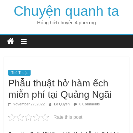
Skip
Chuyện quanh ta
to
content
Hóng hớt chuyện 4 phương
Thủ Thuật
Phẫu thuật hở hàm ếch
miễn phí tại Quảng Ngãi
November 27, 2022
Le Quyen
0 Comments
Rate this post