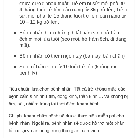
chưa được phẫu thuật. Trẻ em bị sứt môi phải từ
4 tháng tuổi trở lên, cân nặng từ 8kg trở lên; Trẻ bị
sứt môi phải từ 15 tháng tuổi trở lên, cân nặng từ
10 – 12 kg trở lên.
Bệnh nhân bị di chứng dị tật bẩm sinh hở hàm
ếch ở mọi lứa tuổi (sẹo môi, hở hàm ếch, dị dạng
mũi).
Bệnh nhân có thêm ngón tay (bàn tay, bàn chân)
Sụp mí bẩm sinh từ 10 tuổi trở lên (không mù
bệnh lý)
Tiêu chuẩn lựa chọn bệnh nhân: Tất cả trẻ không mắc các
bệnh bẩm sinh như tim, động kinh, thần kinh … và không bị
ốm, sốt, nhiễm trùng tại thời điểm khám bệnh.
Chi phí khám chữa bệnh sẽ được thực hiện miễn phí cho
bệnh nhân. Ngoài ra, bệnh nhân sẽ được hỗ trợ một phần
tiền đi lại và ăn uống trong thời gian nằm viện.