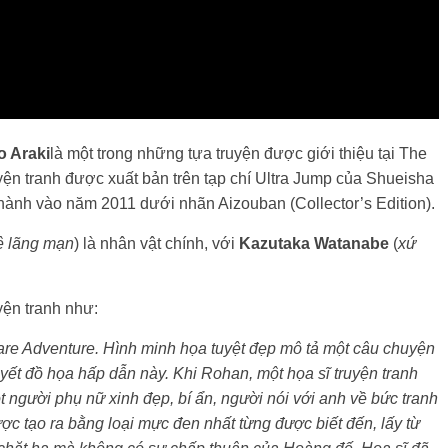
o Araki
là một trong những tựa truyện được giới thiệu tại The
n tranh được xuất bản trên tạp chí Ultra Jump của Shueisha
ành vào năm 2011 dưới nhãn Aizouban (Collector’s Edition).
ê lãng mạn
) là nhân vật chính, với
Kazutaka Watanabe
(
xứ
yện tranh như:
zare Adventure. Hình minh họa tuyệt đẹp mô tả một câu chuyện
yết đồ họa hấp dẫn này. Khi Rohan, một họa sĩ truyện tranh
 người phụ nữ xinh đẹp, bí ẩn, người nói với anh về bức tranh
ợc tạo ra bằng loại mực đen nhất từng được biết đến, lấy từ