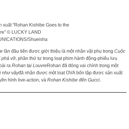
 xuất “Rohan Kishibe Goes to the
vre” © LUCKY LAND
NICATIONS/Shueisha
 lần đầu tiên được giới thiệu là một nhân vật phụ trong
Cuộc
ể phá vỡ
, phần thứ tư trong loạt phim hành động-phiêu lưu
oài ra
Rohan tại Louvre
Rohan đã đóng vai chính trong một
i như vậy
đã nhận được một loạt OVA bốn tập được sản xuất
ền hình live-action, và
Rohan Kishibe đến Gucci
.