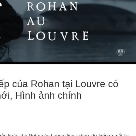
ếp của Rohan tại Louvre có
ới, Hình ảnh chính
ngắn khác cho
Rohan tại Louvre
live-action, dự kiến ​​ra mắt tại