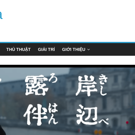
a
THỦ THUẬT
GIẢI TRÍ
GIỚI THIỆU