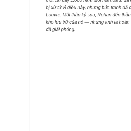
một cái cây 1.000 năm tuổi mà họa sĩ đã
bị xử tử vì điều này, nhưng bức tranh đã
Louvre. Một thập kỷ sau, Rohan đến thăm 
kho lưu trữ của nó — nhưng anh ta hoàn
đã giải phóng.