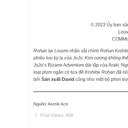
© 2023 Ủy ban sản
Lou
COMMU
Rohan tại Louvre
nhân vật chính Rohan Kishibe
phiêu lưu kỳ lạ của JoJo: Kim cương không th
JoJo’s Bizarre Adventure dài tập của Araki. Ng
loạt phim ngắn có tựa đề
Kishibe Rohan đã nó
bởi
Sản xuất David
cũng như một bộ phim truy
Nguồn: Asmik Ace
Post Views:
486