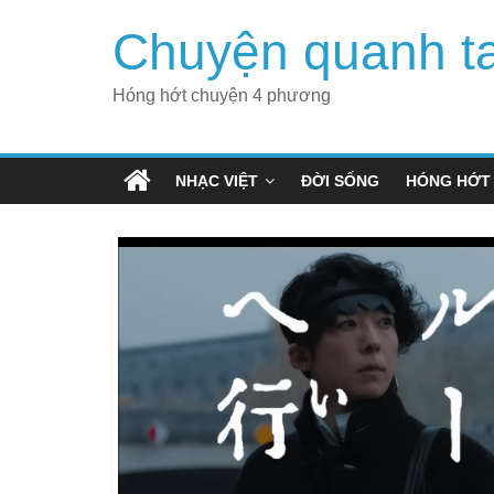
Skip
Chuyện quanh t
to
content
Hóng hớt chuyện 4 phương
NHẠC VIỆT
ĐỜI SỐNG
HÓNG HỚT