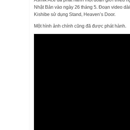
Nhật Bản vào ngày 26 tháng 5. Đoạn video dà
Kishibe sử dụng Stand, Heaven’s Door.
Một hình ảnh chính cũng đã được phát hành.