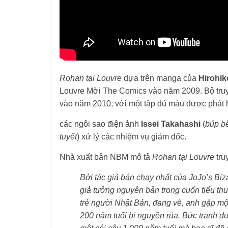
Rohan tại Louvre
dựa trên manga của
Hirohik
Louvre Mời The Comics vào năm 2009. Bộ truyệ
vào năm 2010, với một tập đủ màu được phát h
các ngôi sao điện ảnh
Issei Takahashi
(
búp b
tuyết
) xử lý các nhiệm vụ giám đốc.
Nhà xuất bản NBM mô tả
Rohan tại Louvre
tru
Bởi tác giả bán chạy nhất của JoJo’s Bi
giả tưởng nguyên bản trong cuốn tiểu thu
trẻ người Nhật Bản, đang vẽ, anh gặp một
200 năm tuổi bị nguyền rủa. Bức tranh đư