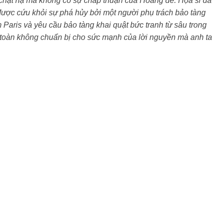
 chặt hạ mà không có sự chấp thuận của Hoàng đế. Họa sĩ đã
 được cứu khỏi sự phá hủy bởi một người phụ trách bảo tàng
Paris và yêu cầu bảo tàng khai quật bức tranh từ sâu trong
 toàn không chuẩn bị cho sức mạnh của lời nguyền mà anh ta