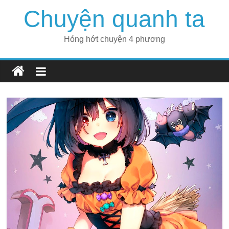
Skip
Chuyện quanh ta
to
content
Hóng hớt chuyện 4 phương