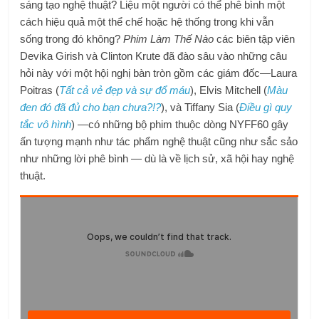
sáng tạo nghệ thuật? Liệu một người có thể phê bình một
cách hiệu quả một thể chế hoặc hệ thống trong khi vẫn
sống trong đó không?
Phim Làm Thế Nào
các biên tập viên
Devika Girish và Clinton Krute đã đào sâu vào những câu
hỏi này với một hội nghị bàn tròn gồm các giám đốc—Laura
Poitras (
Tất cả vẻ đẹp và sự đổ máu
), Elvis Mitchell (
Màu
đen đó đã đủ cho bạn chưa?!?
), và Tiffany Sia (
Điều gì quy
tắc vô hình
) —có những bộ phim thuộc dòng NYFF60 gây
ấn tượng mạnh như tác phẩm nghệ thuật cũng như sắc sảo
như những lời phê bình — dù là về lịch sử, xã hội hay nghệ
thuật.