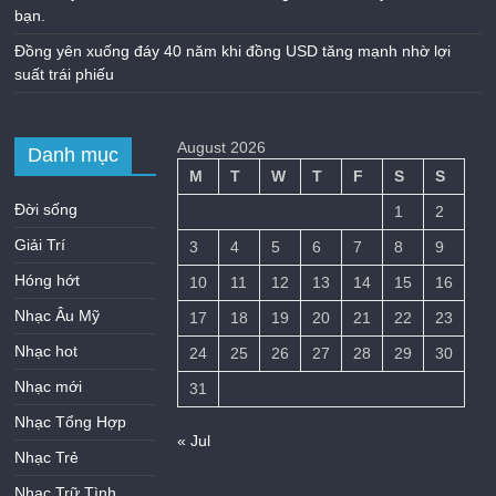
bạn.
Đồng yên xuống đáy 40 năm khi đồng USD tăng mạnh nhờ lợi
suất trái phiếu
August 2026
Danh mục
M
T
W
T
F
S
S
Đời sống
1
2
Giải Trí
3
4
5
6
7
8
9
Hóng hớt
10
11
12
13
14
15
16
Nhạc Âu Mỹ
17
18
19
20
21
22
23
Nhạc hot
24
25
26
27
28
29
30
Nhạc mới
31
Nhạc Tổng Hợp
« Jul
Nhạc Trẻ
Nhạc Trữ Tình