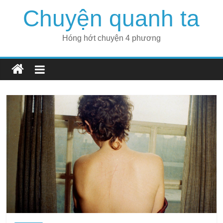
Skip
Chuyện quanh ta
to
content
Hóng hớt chuyện 4 phương