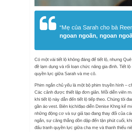
“Mẹ của Sarah cho bà Reem
ngoan ngoãn, ngoan ngo
Có một vài tiết lộ không đáng để tiết lộ, nhưng Q
đề lạm dụng và rối loạn chức năng gia đình. Tiết l
quyền lực giữa Sarah và mẹ cô.
Phim ngắn chủ yếu là một bộ phim truyền hình – chặ
Các cảnh được thiết lập đơn giản. Mỗi diễn viên
khi tiết lộ này dẫn đến tiết lộ tiếp theo. Chúng tô
gần áo vest. Biên kịch/đạo diễn Denise Khng kể m
những động cơ và sự giả tạo đang thay đổi của các
ngắn, sự căng thẳng dồn dập đến tận phút cuối, k
đấu tranh quyền lực giữa cha mẹ và thanh thiếu ni