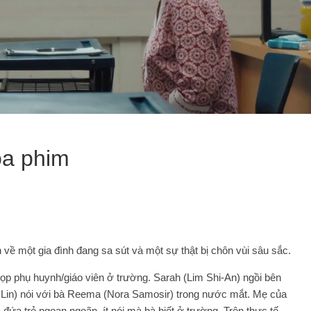
ọa phim
ề một gia đình đang sa sút và một sự thật bị chôn vùi sâu sắc.
ọp phụ huynh/giáo viên ở trường. Sarah (Lim Shi-An) ngồi bên
 Lin) nói với bà Reema (Nora Samosir) trong nước mắt. Mẹ của
đứa trẻ ngoan ngoãn, ít nói mà bà biết ở trường. Trên thực tế,