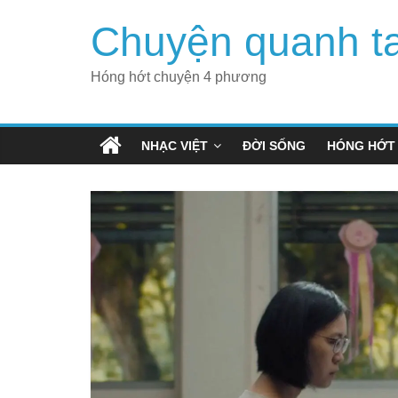
Skip
Chuyện quanh t
to
content
Hóng hớt chuyện 4 phương
NHẠC VIỆT
ĐỜI SỐNG
HÓNG HỚT