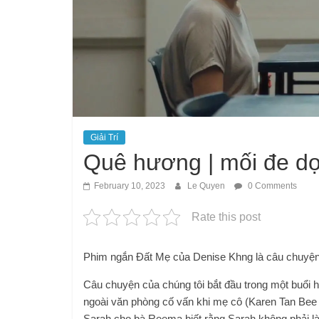
Giải Trí
Quê hương | mối đe d
February 10, 2023
Le Quyen
0 Comments
Rate this post
Phim ngắn Đất Mẹ của Denise Khng là câu chuyện v
Câu chuyện của chúng tôi bắt đầu trong một buổi h
ngoài văn phòng cố vấn khi mẹ cô (Karen Tan Bee
Sarah cho bà Reema biết rằng Sarah không phải là 