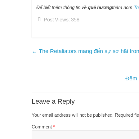
Để biết thêm thông tin về
quê hương
thăm nom
Tr
Post Views:
358
←
The Retaliators mang đến sự sợ hãi tron
Đêm 
Leave a Reply
Your email address will not be published.
Required fi
Comment
*