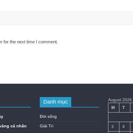
r for the next time I comment.
August 2026
Danh mục
M
T
áy
Đời sống
vàng cá nhân
Giải Trí
3
4