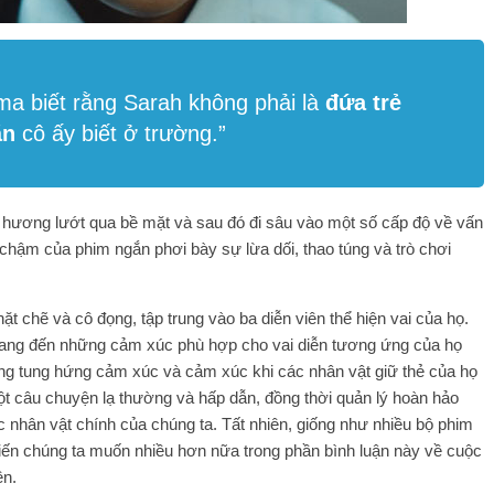
a biết rằng Sarah không phải là
đứa trẻ
ãn
cô ấy biết ở trường.”
uê hương lướt qua bề mặt và sau đó đi sâu vào một số cấp độ về vấn
ộ chậm của phim ngắn phơi bày sự lừa dối, thao túng và trò chơi
t chẽ và cô đọng, tập trung vào ba diễn viên thể hiện vai của họ.
 mang đến những cảm xúc phù hợp cho vai diễn tương ứng của họ
i đang tung hứng cảm xúc và cảm xúc khi các nhân vật giữ thẻ của họ
ột câu chuyện lạ thường và hấp dẫn, đồng thời quản lý hoàn hảo
 nhân vật chính của chúng ta. Tất nhiên, giống như nhiều bộ phim
hiến chúng ta muốn nhiều hơn nữa trong phần bình luận này về cuộc
ên.