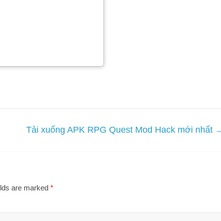
thể tổ chức sinh nhật
 lục trên mạng xã hội
có một tương lai tuyệt
.
Tải xuống APK RPG Quest Mod Hack mới nhất
elds are marked
*