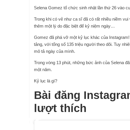
Selena Gomez tổ chức sinh nhật lần thứ 26 vào cu
Trong khi có vẻ như ca sĩ đã có rất nhiều niềm vui 
thêm một lý do đặc biệt để kỷ niệm ngày…
Gomez đã phá vỡ một kỷ lục khác của Instagram! C
tảng, với tổng số 135 triệu người theo dõi. Tuy nh
mô tả ngày của mình.
Trong vòng 13 phút, những bức ảnh của Selena đã
một năm.
Kỷ lục là gì?
Bài đăng Instagra
lượt thích
“Một năm nữa lại trôi qua… 