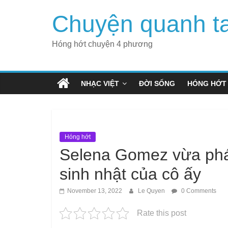
Skip
Chuyện quanh t
to
content
Hóng hớt chuyện 4 phương
NHẠC VIỆT
ĐỜI SỐNG
HÓNG HỚT
Hóng hớt
Selena Gomez vừa phá
sinh nhật của cô ấy
November 13, 2022
Le Quyen
0 Comments
Rate this post