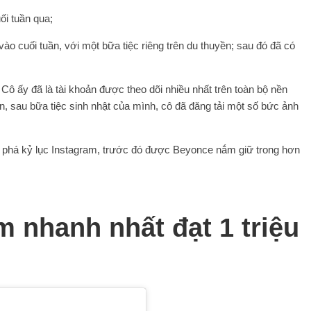
ối tuần qua;
vào cuối tuần, với một bữa tiệc riêng trên du thuyền; sau đó đã có
ô ấy đã là tài khoản được theo dõi nhiều nhất trên toàn bộ nền
iên, sau bữa tiệc sinh nhật của mình, cô đã đăng tải một số bức ảnh
 phá kỷ lục Instagram, trước đó được Beyonce nắm giữ trong hơn
m nhanh nhất đạt 1 triệu
Cảm ơn tất cả các bạn