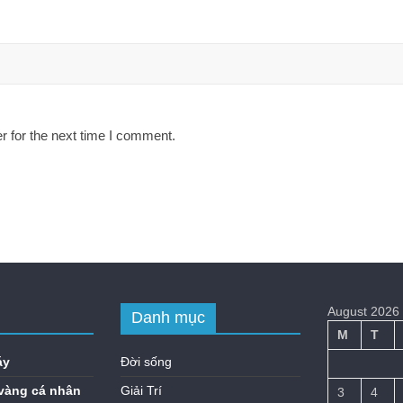
r for the next time I comment.
August 2026
Danh mục
M
T
áy
Đời sống
vàng cá nhân
Giải Trí
3
4