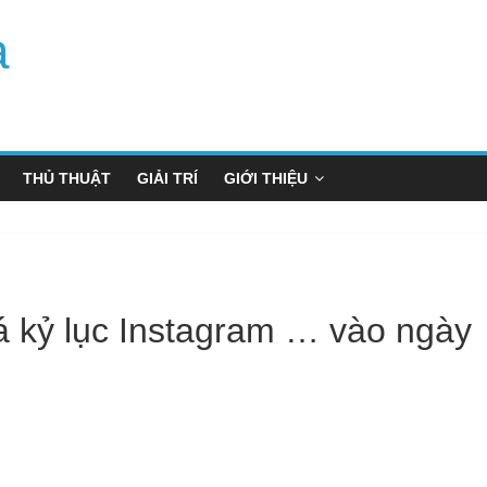
a
THỦ THUẬT
GIẢI TRÍ
GIỚI THIỆU
 kỷ lục Instagram … vào ngày