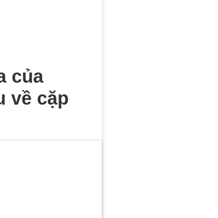
đăng của mình hơn
 so với 9,1 triệu của
a của
u về cặp
u trong năm qua, với
 đã chia tay Justin
hận của cô ấy, dẫn đến
ng những người bạn thân