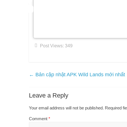
Chúng tôi rất vui vì cô ấy đã có 
theo phong cách riêng và phá kỷ
để thêm băng trên bánh. Selena 
vời phía trước trong vài năm tới
Post Views:
349
←
Bản cập nhật APK Wild Lands mới nhất
Leave a Reply
Your email address will not be published.
Required fi
Comment
*