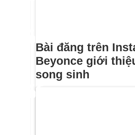
được nhiều lượt thích trên bài 
Selena, với 10,3 triệu lượt thích,
Gomez cho đến nay.
Bài đăng trên Inst
Beyonce giới thiệ
song sinh
Gomez đã trải qua rất nhiều điề
những câu hỏi liên tục về việc cô
Bieber; chưa kể đến vấn đề về t
việc phải ghép thận từ một tro
của cô ấy.