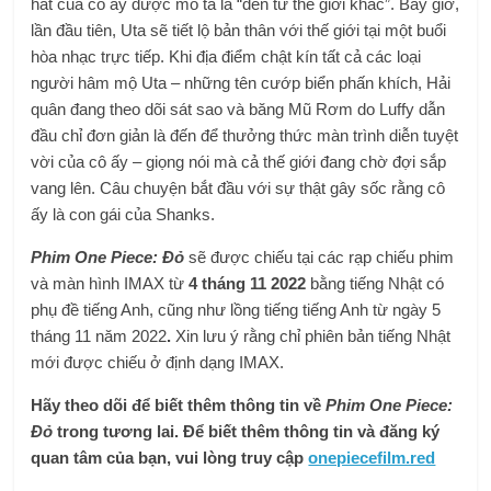
hát của cô ấy được mô tả là “đến từ thế giới khác”. Bây giờ,
lần đầu tiên, Uta sẽ tiết lộ bản thân với thế giới tại một buổi
hòa nhạc trực tiếp. Khi địa điểm chật kín tất cả các loại
người hâm mộ Uta – những tên cướp biển phấn khích, Hải
quân đang theo dõi sát sao và băng Mũ Rơm do Luffy dẫn
đầu chỉ đơn giản là đến để thưởng thức màn trình diễn tuyệt
vời của cô ấy – giọng nói mà cả thế giới đang chờ đợi sắp
vang lên. Câu chuyện bắt đầu với sự thật gây sốc rằng cô
ấy là con gái của Shanks.
Phim One Piece: Đỏ
sẽ được chiếu tại các rạp chiếu phim
và màn hình IMAX từ
4 tháng 11
2022
bằng tiếng Nhật có
phụ đề tiếng Anh, cũng như lồng tiếng tiếng Anh từ ngày 5
tháng 11 năm 2022
.
Xin lưu ý rằng chỉ phiên bản tiếng Nhật
mới được chiếu ở định dạng IMAX.
Hãy theo dõi để biết thêm thông tin về
Phim One Piece:
Đỏ
trong tương lai. Để biết thêm thông tin và đăng ký
quan tâm của bạn, vui lòng truy cập
onepiecefilm.red