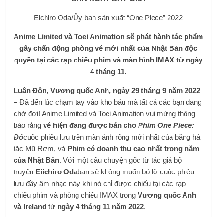
Eichiro Oda/Ủy ban sản xuất “One Piece” 2022
Anime Limited và Toei Animation sẽ phát hành tác phẩm
gây chấn động phòng vé mới nhất của Nhật Bản độc
quyền tại các rạp chiếu phim và màn hình IMAX từ ngày
4 tháng 11.
Luân Đôn, Vương quốc Anh, ngày 29 tháng 9 năm 2022
–
Đã đến lúc chạm tay vào kho báu mà tất cả các bạn đang
chờ đợi! Anime Limited và Toei Animation vui mừng thông
báo rằng
vé hiện đang được bán cho
Phim One Piece:
Đỏ
cuộc phiêu lưu trên màn ảnh rộng mới nhất của băng hải
tặc Mũ Rơm, và
Phim có doanh thu cao nhất trong năm
của Nhật Bản
. Với một câu chuyện gốc từ tác giả bộ
truyện
Eiichiro Oda
bạn sẽ không muốn bỏ lỡ cuộc phiêu
lưu đầy âm nhạc này khi nó chỉ được chiếu tại các rạp
chiếu phim và phòng chiếu IMAX trong
Vương quốc Anh
và Ireland
từ
ngày 4 tháng 11 năm 2022
.