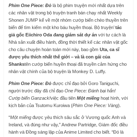
Phim One Piece: Đỏ
là bộ phim truyện mới nhất dựa trên
các nhân vật trong bộ truyện tranh bán chạy nhất Weekly
Shonen JUMP kể về một nhóm cướp biển chèo thuyền trên
biển để tìm kiếm một kho báu huyền thoại. Bộ truyện’
tác
giả gốc Eiichiro Oda đang giám sát dự án
với tư cách là
Nhà sản xuất điều hành, đồng thời thiết kế các nhân vật gốc
cho câu chuyện hoàn toàn mới này, bao gồm
Uta, ca sĩ
được yêu thích nhất thế giới – và là con gái của
Shanks
tên cướp biển huyền thoại đã truyền cảm hứng cho
nhân vật chính của bộ truyện là Monkey D. Luffy.
Phim One Piece: Đỏ
được chỉ đạo bởi Goro Taniguchi,
người trước đây đã chỉ đạo
One Piece: Đánh bại hắn!
Cướp biển Ganzack!
việc đầu tiên
Một miếng
hoạt hình, với
kịch bản của Tsutomu Kuroiwa (
Phim One Piece: Vàng
).
“
Một miếng
được yêu thích sâu sắc ở Vương quốc Anh và
Ireland, và đúng như vậy,” Andrew Partridge, Giám đốc điều
hành và Đồng sáng lập của Anime Limited cho biết. “Đó là