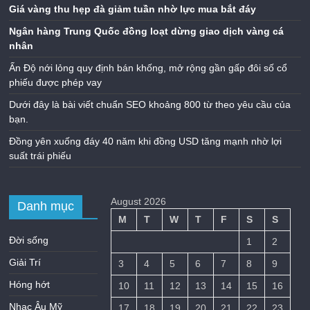
Giá vàng thu hẹp đà giảm tuần nhờ lực mua bắt đáy
Ngân hàng Trung Quốc đồng loạt dừng giao dịch vàng cá
nhân
Ấn Độ nới lỏng quy định bán khống, mở rộng gần gấp đôi số cổ
phiếu được phép vay
Dưới đây là bài viết chuẩn SEO khoảng 800 từ theo yêu cầu của
bạn.
Đồng yên xuống đáy 40 năm khi đồng USD tăng mạnh nhờ lợi
suất trái phiếu
August 2026
Danh mục
M
T
W
T
F
S
S
Đời sống
1
2
Giải Trí
3
4
5
6
7
8
9
Hóng hớt
10
11
12
13
14
15
16
Nhạc Âu Mỹ
17
18
19
20
21
22
23