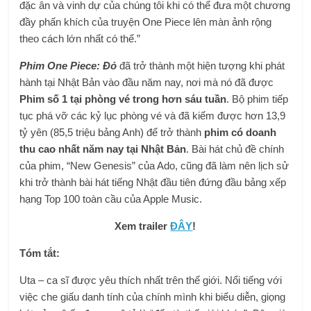
đặc ân và vinh dự của chúng tôi khi có thể đưa một chương
đầy phấn khích của truyện One Piece lên màn ảnh rộng
theo cách lớn nhất có thể.”
Phim One Piece: Đỏ
đã trở thành một hiện tượng khi phát
hành tại Nhật Bản vào đầu năm nay, nơi mà nó đã được
Phim số 1 tại phòng vé trong hơn sáu tuần
. Bộ phim tiếp
tục phá vỡ các kỷ lục phòng vé và đã kiếm được hơn 13,9
tỷ yên (85,5 triệu bảng Anh) để trở thành
phim có doanh
thu cao nhất năm nay tại Nhật Bản
. Bài hát chủ đề chính
của phim, “New Genesis” của Ado, cũng đã làm nên lịch sử
khi trở thành bài hát tiếng Nhật đầu tiên đứng đầu bảng xếp
hạng Top 100 toàn cầu của Apple Music.
Xem trailer
ĐÂY
!
Tóm tắt:
Uta – ca sĩ được yêu thích nhất trên thế giới. Nổi tiếng với
việc che giấu danh tính của chính mình khi biểu diễn, giọng