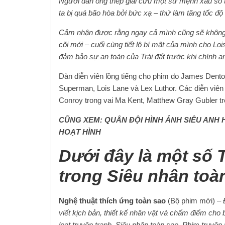
Người đàn ông thép giải cứu một sứ mệnh xấu số tới
ta bị quá bão hòa bởi bức xạ – thứ làm tăng tốc độ 
Cảm nhận được rằng ngay cả mình cũng sẽ không
cõi mới – cuối cùng tiết lộ bí mật của mình cho Lo
đảm bảo sự an toàn của Trái đất trước khi chính a
Dàn diễn viên lồng tiếng cho phim do James Dento
Superman, Lois Lane và Lex Luthor. Các diễn viên
Conroy trong vai Ma Kent, Matthew Gray Gubler tro
CŨNG XEM: QUÂN ĐỘI HÌNH ẢNH SIÊU ANH
HOẠT HÌNH
Dưới đây là một số T
trong Siêu nhân toà
Nghệ thuật thích ứng toàn sao
(Bộ phim mới) –
viết kịch bản, thiết kế nhân vật và chấm điểm cho 
loạt truyện tranh, Siêu nhân toàn sao. Phim truyện