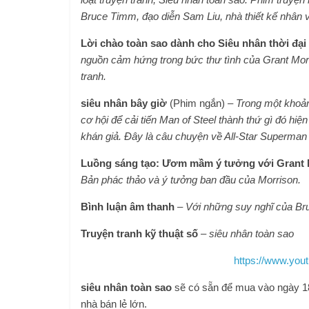
Bruce Timm, đạo diễn Sam Liu, nhà thiết kế nhân 
Lời chào toàn sao dành cho Siêu nhân thời đại
nguồn cảm hứng trong bức thư tình của Grant Morri
tranh.
siêu nhân bây giờ
(Phim ngắn) –
Trong một khoả
cơ hội để cải tiến Man of Steel thành thứ gì đó hiệ
khán giả. Đây là câu chuyện về All-Star Superman –
Luồng sáng tạo: Ươm mầm ý tưởng với Grant 
Bản phác thảo và ý tưởng ban đầu của Morrison.
Bình luận âm thanh
–
Với những suy nghĩ của Br
Truyện tranh kỹ thuật số
–
siêu nhân toàn sao
https://www.yo
siêu nhân toàn sao
sẽ có sẵn để mua vào ngày 18 
nhà bán lẻ lớn.