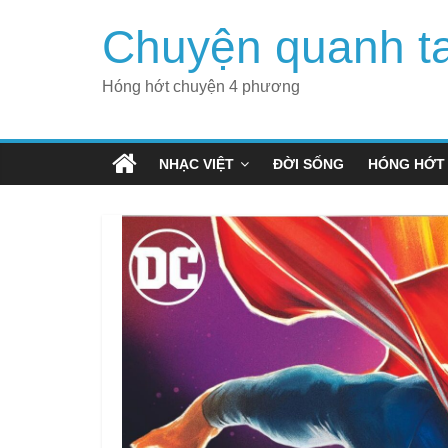
Skip
Chuyện quanh t
to
content
Hóng hớt chuyện 4 phương
NHẠC VIỆT
ĐỜI SỐNG
HÓNG HỚT