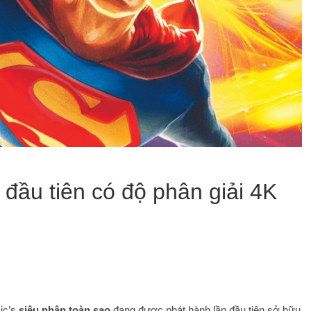
 đầu tiên có độ phân giải 4K
ic’s
siêu nhân toàn sao
đang được phát hành lần đầu tiên sở hữu