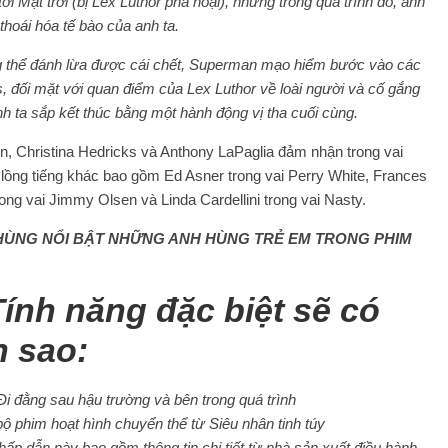
 Mặt trời (bị Lex Luthor phá hoại), nhưng trong quá trình đó, anh
thoái hóa tế bào của anh ta.
 thể đánh lừa được cái chết, Superman mạo hiểm bước vào các
is, đối mặt với quan điểm của Lex Luthor về loài người và cố gắng
nh ta sắp kết thúc bằng một hành động vị tha cuối cùng.
n, Christina Hedricks và Anthony LaPaglia đảm nhận trong vai
 lồng tiếng khác bao gồm Ed Asner trong vai Perry White, Frances
ng vai Jimmy Olsen và Linda Cardellini trong vai Nasty.
 HÙNG NỔI BẬT NHỮNG ANH HÙNG TRẺ EM TRONG PHIM
ính năng đặc biệt sẽ có
n sao:
Đi đằng sau hậu trường và bên trong quá trình
bộ phim hoạt hình chuyển thể từ Siêu nhân tinh túy
 hấp dẫn này bao gồm thông tin chi tiết từ nhà sản xuất điều hành