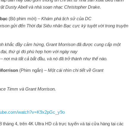
vật Dusty Abell và nhà soạn nhạc Christopher Drake.
 bạc
(Bộ phim mới) –
Khám phá lịch sử của DC
son gửi đến Thời đại Siêu nhân Bạc cực kỳ tuyệt vời trong truyện
nh khắc đầy cảm hứng, Grant Morrison đã được cung cấp một
n đại, thứ gì đó phù hợp hơn với ngày nay
 nơi mà tất cả bắt đầu, và nó đã trở thành như thế nào.
Morrison
(Phim ngắn) –
Một cái nhìn chi tiết về Grant
uce Timm và Grant Morrison.
utube.com/watch?v=K9x2pGc_y9o
tháng 4, trên 4K Ultra HD cả trực tuyến và tại cửa hàng tại các