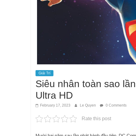
Giải Trí
Siêu nhân toàn sao lần
Ultra HD
February 17, 2023
Le Quyen
0 Comments
Rate this post
Mười hai năm sau lần phát hành đầu tiên, DC Com