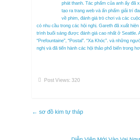
phát thanh. Tác phẩm của anh ấy đã xu
tạo ra trang web và ấn phẩm giải trí 
về phim, đánh giá trò chơi và các cuộ
có nhu cầu trong các hội nghị. Gareth đã xuất hi
trình buổi sáng được đánh giá cao nhất ở Seattle.
“Prefountaine”, “Postal”. “Xa Khóc”. và những ngườ
nghị và đã tiến hành các hội thảo phổ biến trong hơ
Post Views:
320
←
sơ đồ kim tự tháp
Diễn Viên Mới Vào Vai Ngư