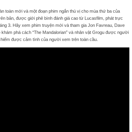
àn toàn mới và một đoạn phim ngắn thú vị cho mùa thứ ba của
ên bản, được giới phê bình đánh giá cao từ Lucasfilm, phát trực
tháng 3. Hãy xem phim truyện mới và tham gia Jon Favreau, Dave
họ khám phá cách “The Mandalorian” và nhân vật Grogu được người
 chiếm được cảm tình của người xem trên toàn cầu.