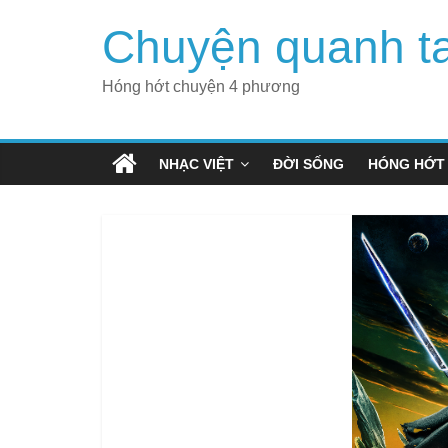
Skip
Chuyện quanh t
to
content
Hóng hớt chuyện 4 phương
NHẠC VIỆT
ĐỜI SỐNG
HÓNG HỚT