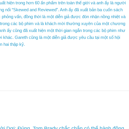
ất hiện trong hơn 60 ấn phẩm trên toàn thế giới và anh ấy là người
đang nổi “Skewed and Reviewed”. Anh ấy đã xuất bản ba cuốn sách
c phỏng vấn, đồng thời là một diễn giả được đón nhận nồng nhiệt và
ện trong các bộ phim và là khách mời thường xuyên của một chương
 Anh ấy cũng đã xuất hiện một thời gian ngắn trong các bộ phim như
i khác. Gareth cũng là một diễn giả được yêu cầu tại một số hội
n hai thập kỷ.
ời Dơi; Đúng, Tom Brady chắc chắn có thể hành động