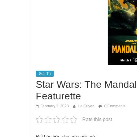
Giải Trí
Star Wars: The Mandal
Featurette
February 2, 2023
Le Quyen
0 Comments
Rate this post
Rất háo hức cho mùa giải mới.