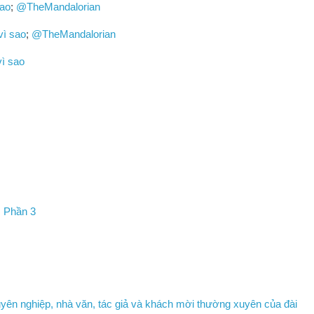
sao
;
@TheMandalorian
vì sao
;
@TheMandalorian
vì sao
: Phần 3
uyên nghiệp, nhà văn, tác giả và khách mời thường xuyên của đài