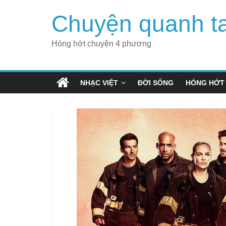
Skip
Chuyện quanh t
to
content
Hóng hớt chuyện 4 phương
NHẠC VIỆT
ĐỜI SỐNG
HÓNG HỚT