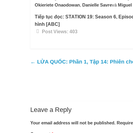
Okieriete Onaodowan
,
Danielle Savre
và
Miguel
Tiếp tục đọc:
STATION 19: Season 6, Episod
hình [ABC]
Post Views:
403
←
LỬA QUỐC: Phần 1, Tập 14: Phiên chợ
Leave a Reply
Your email address will not be published.
Require