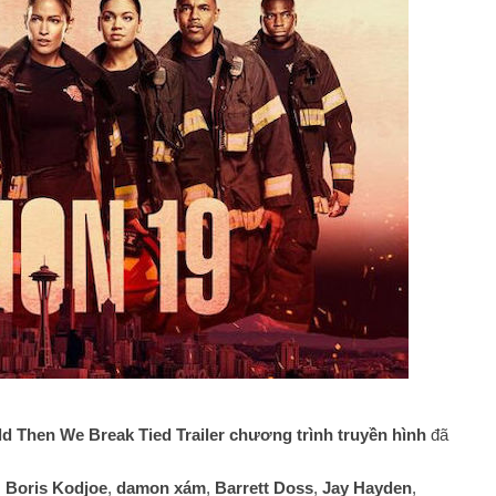
ld Then We Break Tied Trailer chương trình truyền hình
đã
,
Boris Kodjoe
,
damon xám
,
Barrett Doss
,
Jay Hayden
,