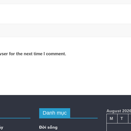
ser for the next time I comment.
August 202
Danh mục
M
T
áy
Đời sống