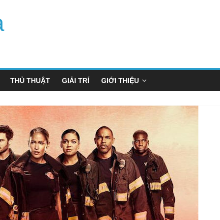
a
THỦ THUẬT
GIẢI TRÍ
GIỚI THIỆU