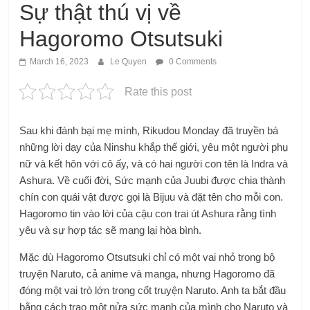
Sự thật thú vị về
Hagoromo Otsutsuki
March 16, 2023
Le Quyen
0 Comments
Rate this post
Sau khi đánh bại mẹ mình, Rikudou Monday đã truyền bá
những lời dạy của Ninshu khắp thế giới, yêu một người phụ
nữ và kết hôn với cô ấy, và có hai người con tên là Indra và
Ashura. Về cuối đời, Sức mạnh của Juubi được chia thành
chín con quái vật được gọi là Bijuu và đặt tên cho mỗi con.
Hagoromo tin vào lời của cậu con trai út Ashura rằng tình
yêu và sự hợp tác sẽ mang lại hòa bình.
Mặc dù Hagoromo Otsutsuki chỉ có một vai nhỏ trong bộ
truyện Naruto, cả anime và manga, nhưng Hagoromo đã
đóng một vai trò lớn trong cốt truyện Naruto. Anh ta bắt đầu
bằng cách trao một nửa sức mạnh của mình cho Naruto và