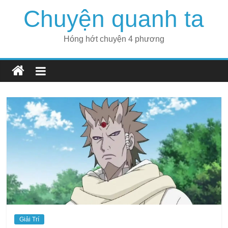
Skip
Chuyện quanh ta
to
content
Hóng hớt chuyện 4 phương
Giải Trí