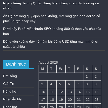
Ngân hàng Trung Quốc đồng loạt dừng giao dịch vàng cá
nhân
Ấn Độ nới lỏng quy định bán khống, mở rộng gần gấp đôi số cổ
phiếu được phép vay
Dưới đây là bài viết chuẩn SEO khoảng 800 từ theo yêu cầu của
bạn.
Đồng yên xuống đáy 40 năm khi đồng USD tăng mạnh nhờ lợi
suất trái phiếu
August 2026
Danh mục
M
T
W
T
F
S
S
Đời sống
1
2
Giải Trí
3
4
5
6
7
8
9
Hóng hớt
10
11
12
13
14
15
16
Nhạc Âu Mỹ
17
18
19
20
21
22
23
Nhạc hot
24
25
26
27
28
29
30