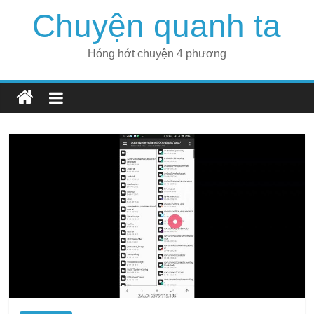
Skip
Chuyện quanh ta
to
content
Hóng hớt chuyện 4 phương