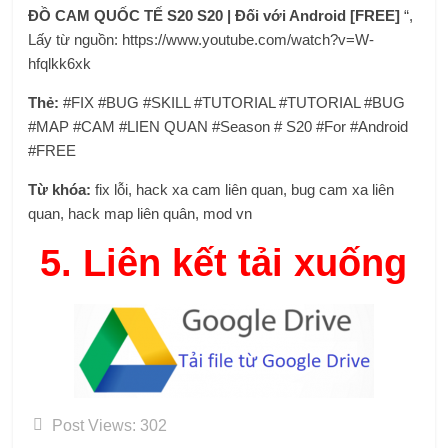
ĐỒ CAM QUỐC TẾ S20 S20 | Đối với Android [FREE]
“,
Lấy từ nguồn: https://www.youtube.com/watch?v=W-
hfqlkk6xk
Thẻ:
#FIX #BUG #SKILL #TUTORIAL #TUTORIAL #BUG
#MAP #CAM #LIEN QUAN #Season # S20 #For #Android
#FREE
Từ khóa:
fix lỗi, hack xa cam liên quan, bug cam xa liên
quan, hack map liên quân, mod vn
5.
Liên kết tải xuống
Post Views:
302