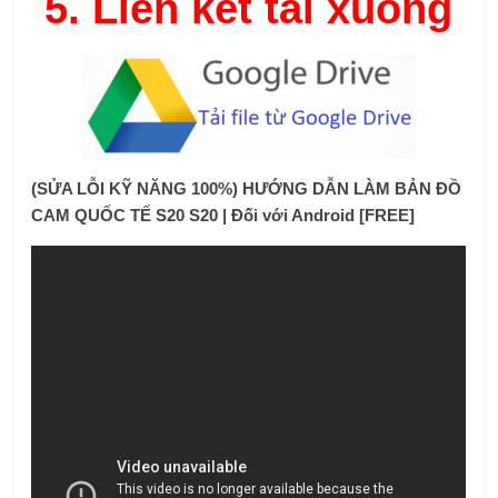
5.
Liên kết tải xuống
(SỬA LỖI KỸ NĂNG 100%) HƯỚNG DẪN LÀM BẢN ĐỒ
CAM QUỐC TẾ S20 S20 | Đối với Android [FREE]