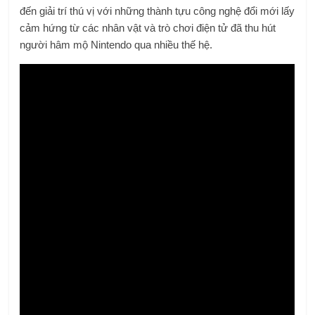
đến giải trí thú vị với những thành tựu công nghệ đổi mới lấy
cảm hứng từ các nhân vật và trò chơi điện tử đã thu hút
người hâm mộ Nintendo qua nhiều thế hệ.