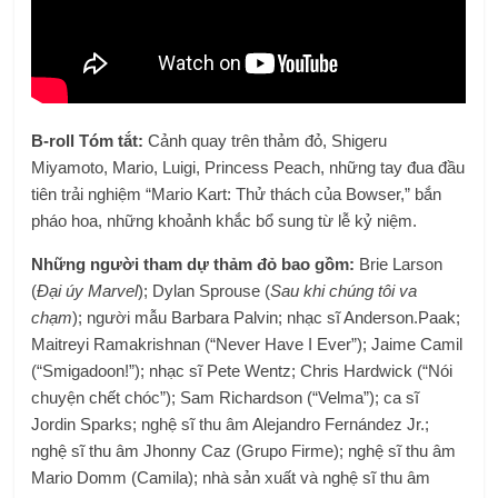
B-roll Tóm tắt:
Cảnh quay trên thảm đỏ, Shigeru
Miyamoto, Mario, Luigi, Princess Peach, những tay đua đầu
tiên trải nghiệm “Mario Kart: Thử thách của Bowser,” bắn
pháo hoa, những khoảnh khắc bổ sung từ lễ kỷ niệm.
Những người tham dự thảm đỏ bao gồm:
Brie Larson
(
Đại úy Marvel
); Dylan Sprouse (
Sau khi chúng tôi va
chạm
); người mẫu Barbara Palvin; nhạc sĩ Anderson.Paak;
Maitreyi Ramakrishnan (“Never Have I Ever”); Jaime Camil
(“Smigadoon!”); nhạc sĩ Pete Wentz; Chris Hardwick (“Nói
chuyện chết chóc”); Sam Richardson (“Velma”); ca sĩ
Jordin Sparks; nghệ sĩ thu âm Alejandro Fernández Jr.;
nghệ sĩ thu âm Jhonny Caz (Grupo Firme); nghệ sĩ thu âm
Mario Domm (Camila); nhà sản xuất và nghệ sĩ thu âm