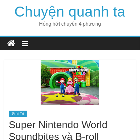
Skip
Chuyện quanh ta
to
content
Hóng hớt chuyện 4 phương
Giải Trí
Super Nintendo World
Soundbites và B-roll