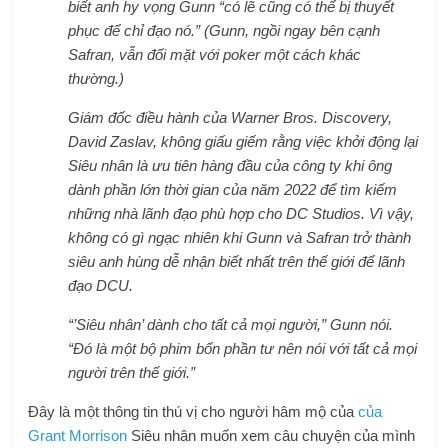
biết anh hy vọng Gunn “có lẽ cũng có thể bị thuyết
phục để chỉ đạo nó.” (Gunn, ngồi ngay bên cạnh
Safran, vẫn đối mặt với poker một cách khác
thường.)
Giám đốc điều hành của Warner Bros. Discovery,
David Zaslav, không giấu giếm rằng việc khởi động lại
Siêu nhân là ưu tiên hàng đầu của công ty khi ông
dành phần lớn thời gian của năm 2022 để tìm kiếm
những nhà lãnh đạo phù hợp cho DC Studios. Vì vậy,
không có gì ngạc nhiên khi Gunn và Safran trở thành
siêu anh hùng dễ nhận biết nhất trên thế giới để lãnh
đạo DCU.
“’Siêu nhân’ dành cho tất cả mọi người,” Gunn nói.
“Đó là một bộ phim bốn phần tư nên nói với tất cả mọi
người trên thế giới.”
Đây là một thông tin thú vị cho người hâm mộ của
của
Grant Morrison
Siêu nhân muốn xem câu chuyện của mình