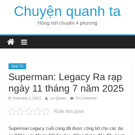
Skip
Chuyện quanh ta
to
content
Hóng hớt chuyện 4 phương
Giải Trí
Superman: Legacy Ra rạp
ngày 11 tháng 7 năm 2025
February 1, 2023
Le Quyen
0 Comments
Rate this post
Superman Legacy cuối cùng đã được công bố cho các dự