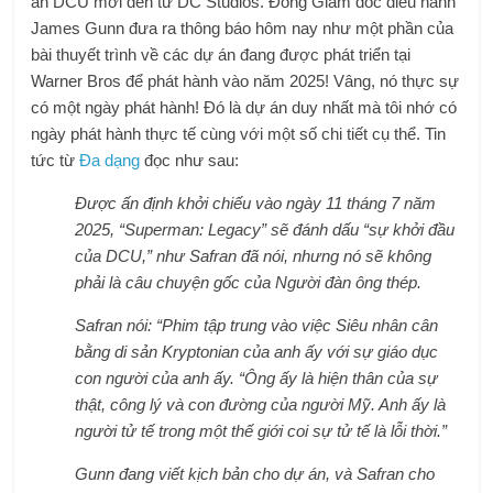
án DCU mới đến từ DC Studios. Đồng Giám đốc điều hành
James Gunn đưa ra thông báo hôm nay như một phần của
bài thuyết trình về các dự án đang được phát triển tại
Warner Bros để phát hành vào năm 2025! Vâng, nó thực sự
có một ngày phát hành! Đó là dự án duy nhất mà tôi nhớ có
ngày phát hành thực tế cùng với một số chi tiết cụ thể. Tin
tức từ
Đa dạng
đọc như sau:
Được ấn định khởi chiếu vào ngày 11 tháng 7 năm
2025, “Superman: Legacy” sẽ đánh dấu “sự khởi đầu
của DCU,” như Safran đã nói, nhưng nó sẽ không
phải là câu chuyện gốc của Người đàn ông thép.
Safran nói: “Phim tập trung vào việc Siêu nhân cân
bằng di sản Kryptonian của anh ấy với sự giáo dục
con người của anh ấy. “Ông ấy là hiện thân của sự
thật, công lý và con đường của người Mỹ. Anh ấy là
người tử tế trong một thế giới coi sự tử tế là lỗi thời.”
Gunn đang viết kịch bản cho dự án, và Safran cho