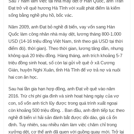
Sau 7 năm làm việc tại nhà máy dệt ở Hàn Quốc, anh Trần
Đạt trở về quê hương Hà Tĩnh với xuất phát điểm là kiếm
sống bằng nghề phụ hồ, bốc vác.
Năm 2009, anh Đạt bỏ nghề đi biển, vay vốn sang Hàn
Quốc làm công nhân nhà máy dệt, lương tháng 800-1.000
USD (14-16 triệu đồng Việt Nam, tính theo giá USD tại thời
điểm đó). thời gian). Theo thời gian, lương tăng dần, nhưng
không quá 20 triệu đồng. Hàng tháng, anh trích khoảng 5-7
triệu đồng sinh hoạt, số còn lại gửi về quê ở xã Cương
Gián, huyện Nghi Xuân, tỉnh Hà Tĩnh để vợ trả nợ và nuôi
hai con ăn học.
Sau hai lần gia hạn hợp đồng, anh Đạt về quê vào năm
2016. Trừ chi phí gia đình và sinh hoạt hàng ngày của vợ
con, số vốn anh tích lũy được trong quá trình xuất ngoại
còn khoảng 500 triệu đồng. . Ban đầu, anh định tiếp tục theo
nghề đi biển vì hải sản đánh bắt được dồi dào, giá cả ổn
định. Tuy nhiên, sau nhiều năm làm việc chăm chỉ trong
xưởng dệt, cơ thể anh đã quen với guồng quay mới. Trở lại