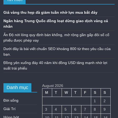
Giá vàng thu hẹp đà giảm tuần nhờ lực mua bắt đáy
Ngân hàng Trung Quốc đồng loạt dừng giao dịch vàng cá
nhân
Ấn Độ nới lỏng quy định bán khống, mở rộng gần gấp đôi số cổ
phiếu được phép vay
Dưới đây là bài viết chuẩn SEO khoảng 800 từ theo yêu cầu của
bạn.
Đồng yên xuống đáy 40 năm khi đồng USD tăng mạnh nhờ lợi
suất trái phiếu
August 2026
Danh mục
M
T
W
T
F
S
S
Đời sống
1
2
Giải Trí
3
4
5
6
7
8
9
Hóng hớt
10
11
12
13
14
15
16