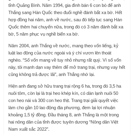
tỉnh Quảng Bình. Năm 1994, gia đình bán 6 con bò để anh
Thắng sang Hàn Quốc theo đuổi nghề đánh bắt xa bờ. Hết
hợp đồng hai năm, anh về nước, sau đó tiếp tục sang Hàn
Quốc thêm hai chuyến nữa, trong đó có 3 năm đánh bắt xa
bờ, 5 năm phục vụ nghề biển xa bờ.
Năm 2004, anh Thắng về nước, mang theo vốn liếng, kỷ
luật lao động của nước ngoài và ý chí vươn lên thoát
nghèo. “Số vốn mang về tuy nhỏ nhưng rất quý. Vì số vốn
này, tôi mạnh dạn vay thêm để mở trang trại, nhưng vay hết
cũng không trả được lãi”, anh Thắng nhớ lại.
Hiện anh đang sở hữu trang trại rộng 6 ha, trong đó 3,5 ha
nuôi tôm, còn lại là trại heo khép kín, có dàn lạnh nuôi 50
con heo nái và 300 con heo thịt. Trang trại giải quyết việc
làm cho gần 10 lao động địa phương, đem lại lợi nhuận
khoảng 1,5 tỷ đồng. Đầu tháng 8, anh Thắng là một trong
hai nông dân của tỉnh được tuyên dương “Nông dân Việt
Nam xuất sắc 2022”.