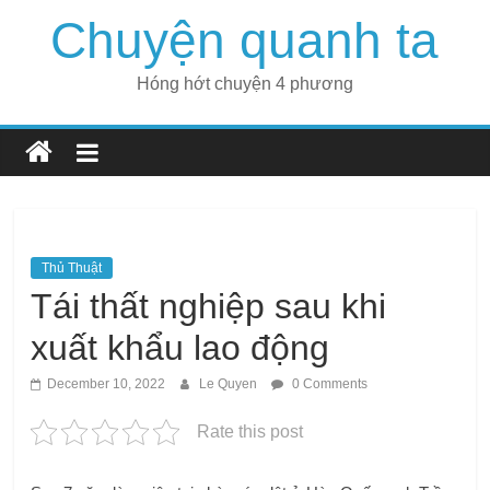
Skip
Chuyện quanh ta
to
content
Hóng hớt chuyện 4 phương
Thủ Thuật
Tái thất nghiệp sau khi
xuất khẩu lao động
December 10, 2022
Le Quyen
0 Comments
Rate this post