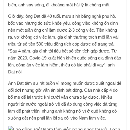
biển, anh say sóng, đi khoảng một hải lý là chóng mặt.
Giờ đây, ông Đạt đã 49 tuổi, mưu sinh bằng nghề phụ hồ,
bốc vác nhưng do sức khỏe yếu, công việc không ổn định
nên một tuần ông chỉ làm được 2-3 công việc. Tiền không
ra, vợ không có việc làm, gia đình thường trích mỗi lần vài
triệu từ số tiền 500 triệu đồng tích cóp được để trang trải.
“Sau 4 năm, gia đình tôi tiêu hết số tiền tích góp được. Từ
năm 2020, Covid-19 xuất hiện khiến cuộc sống gia đình đảo
lộn, công ăn việc làm hiếm, thiếu có lúc phải đi vay”, anh
Đạt nói.
Anh Đạt tâm sự rất buồn vì mong muốn được xuất ngoại để
đổi đời nhưng giờ vẫn án binh bất động. Căn nhà cấp 4 do
bố mẹ để lại trước khi cưới vẫn chưa xây được. Nhiều
người từ nước ngoài trở về đã áp dụng công việc đã từng
làm để phát triển, nhưng anh không nỡ vì ở quê không có
xưởng dệt nên phải lặn lội xa xôi vào Nam làm việc.