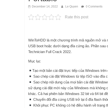
December 14, 2022
Le Quyen
0 Comments
Rate this post
WinToHDD là một chương trình mã nguồn mở và mi
USB boot hoặc dưới dạng đĩa cứng ảo. Phần sau c
Technician Full Crack 2022.
Mục lục
Tạo một bản cài đặt trực tiếp của Windows trê
Sao chép cài đặt Windows từ tệp ISO vào đĩa 
Sao chép nội dung của mọi bản cài đặt Windows
sử dụng cài đặt mới này của Windows mà không cần
khác. Cả hai phiên bản Windows 32 bit và 64 bit đ
Chuyển đổi đĩa cứng USB trở lại ổ đĩa flash th
Khôi phục PC không có hệ điều hành về trạng th