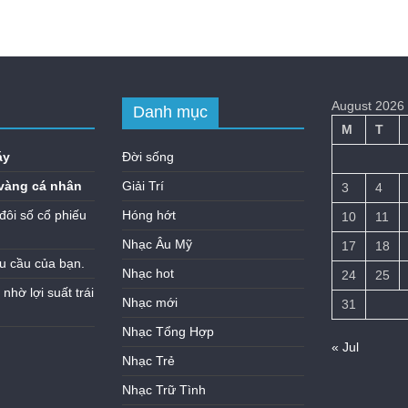
August 2026
Danh mục
M
T
áy
Đời sống
vàng cá nhân
Giải Trí
3
4
đôi số cổ phiếu
Hóng hớt
10
11
Nhạc Âu Mỹ
17
18
u cầu của bạn.
Nhạc hot
24
25
hờ lợi suất trái
Nhạc mới
31
Nhạc Tổng Hợp
« Jul
Nhạc Trẻ
Nhạc Trữ Tình