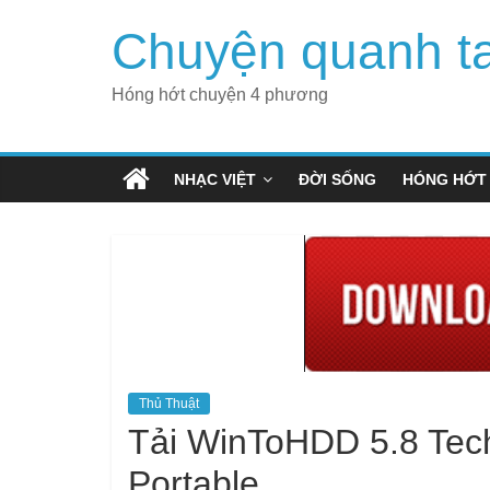
Skip
Chuyện quanh t
to
content
Hóng hớt chuyện 4 phương
NHẠC VIỆT
ĐỜI SỐNG
HÓNG HỚT
Thủ Thuật
Tải WinToHDD 5.8 Tech
Portable