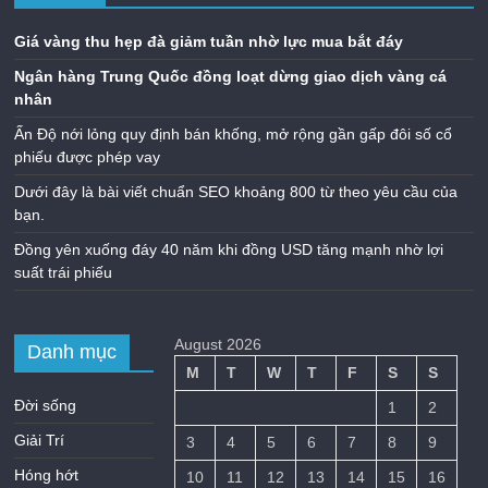
Giá vàng thu hẹp đà giảm tuần nhờ lực mua bắt đáy
Ngân hàng Trung Quốc đồng loạt dừng giao dịch vàng cá
nhân
Ấn Độ nới lỏng quy định bán khống, mở rộng gần gấp đôi số cổ
phiếu được phép vay
Dưới đây là bài viết chuẩn SEO khoảng 800 từ theo yêu cầu của
bạn.
Đồng yên xuống đáy 40 năm khi đồng USD tăng mạnh nhờ lợi
suất trái phiếu
August 2026
Danh mục
M
T
W
T
F
S
S
Đời sống
1
2
Giải Trí
3
4
5
6
7
8
9
Hóng hớt
10
11
12
13
14
15
16