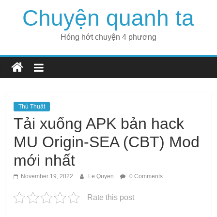
Skip
Chuyện quanh ta
to
content
Hóng hớt chuyện 4 phương
Thủ Thuật
Tải xuống APK bản hack
MU Origin-SEA (CBT) Mod
mới nhất
November 19, 2022
Le Quyen
0 Comments
Rate this post