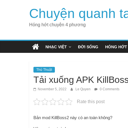
Skip
Chuyện quanh t
to
content
Hóng hớt chuyện 4 phương
NHẠC VIỆT
ĐỜI SỐNG
HÓNG HỚT
Thủ Thuật
Tải xuống APK KillBos
November 5, 2022
Le Quyen
0 Comments
Rate this post
Bản mod KillBoss2 này có an toàn không?