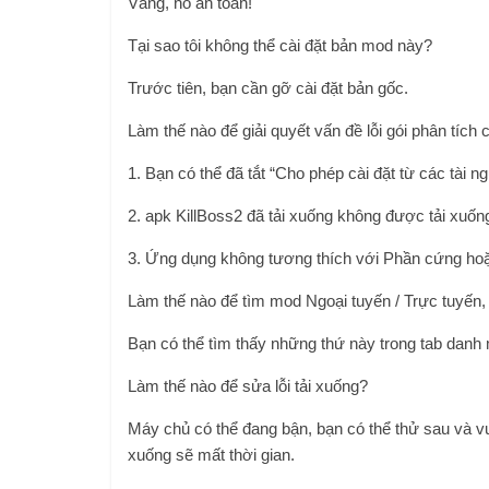
Vâng, nó an toàn!
Tại sao tôi không thể cài đặt bản mod này?
Trước tiên, bạn cần gỡ cài đặt bản gốc.
Làm thế nào để giải quyết vấn đề lỗi gói phân tích
1. Bạn có thể đã tắt “Cho phép cài đặt từ các tài 
2. apk KillBoss2 đã tải xuống không được tải xuốn
3. Ứng dụng không tương thích với Phần cứng hoặ
Làm thế nào để tìm mod Ngoại tuyến / Trực tuyến,
Bạn có thể tìm thấy những thứ này trong tab dan
Làm thế nào để sửa lỗi tải xuống?
Máy chủ có thể đang bận, bạn có thể thử sau và vui
xuống sẽ mất thời gian.