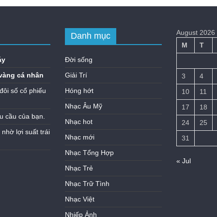
August 2026
Danh mục
M
T
áy
Đời sống
vàng cá nhân
Giải Trí
3
4
đôi số cổ phiếu
Hóng hớt
10
11
Nhạc Âu Mỹ
17
18
u cầu của bạn.
Nhạc hot
24
25
hờ lợi suất trái
Nhạc mới
31
Nhạc Tổng Hợp
« Jul
Nhạc Trẻ
Nhạc Trữ Tình
Nhạc Việt
Nhiếp Ảnh