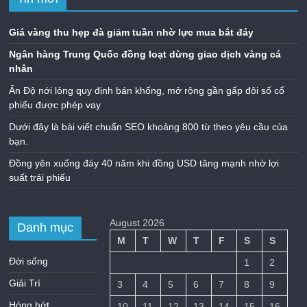
Giá vàng thu hẹp đà giảm tuần nhờ lực mua bắt đáy
Ngân hàng Trung Quốc đồng loạt dừng giao dịch vàng cá
nhân
Ấn Độ nới lỏng quy định bán khống, mở rộng gần gấp đôi số cổ
phiếu được phép vay
Dưới đây là bài viết chuẩn SEO khoảng 800 từ theo yêu cầu của
bạn.
Đồng yên xuống đáy 40 năm khi đồng USD tăng mạnh nhờ lợi
suất trái phiếu
August 2026
Danh mục
M
T
W
T
F
S
S
Đời sống
1
2
Giải Trí
3
4
5
6
7
8
9
Hóng hớt
10
11
12
13
14
15
16