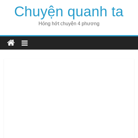
Skip
Chuyện quanh ta
to
content
Hóng hớt chuyện 4 phương