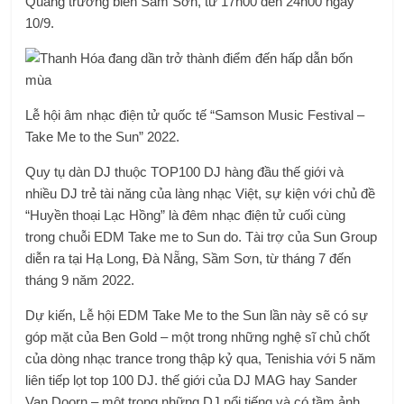
Quảng trường biển Sầm Sơn, từ 17h00 đến 24h00 ngày
10/9.
Lễ hội âm nhạc điện tử quốc tế “Samson Music Festival –
Take Me to the Sun” 2022.
Quy tụ dàn DJ thuộc TOP100 DJ hàng đầu thế giới và
nhiều DJ trẻ tài năng của làng nhạc Việt, sự kiện với chủ đề
“Huyền thoại Lạc Hồng” là đêm nhạc điện tử cuối cùng
trong chuỗi EDM Take me to Sun do. Tài trợ của Sun Group
diễn ra tại Hạ Long, Đà Nẵng, Sầm Sơn, từ tháng 7 đến
tháng 9 năm 2022.
Dự kiến, Lễ hội EDM Take Me to the Sun lần này sẽ có sự
góp mặt của Ben Gold – một trong những nghệ sĩ chủ chốt
của dòng nhạc trance trong thập kỷ qua, Tenishia với 5 năm
liên tiếp lọt top 100 DJ. thế giới của DJ MAG hay Sander
Van Doorn – một trong những DJ nổi tiếng và có tầm ảnh