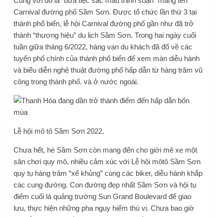
Cùng với đó là “bữa tiệc sắc màu thịnh soạn” mang tên
Carnival đường phố Sầm Sơn. Được tổ chức lần thứ 3 tại
thành phố biển, lễ hội Carnival đường phố gần như đã trở
thành “thương hiệu” du lịch Sầm Sơn. Trong hai ngày cuối
tuần giữa tháng 6/2022, hàng vạn du khách đã đổ về các
tuyến phố chính của thành phố biển để xem màn diễu hành
và biểu diễn nghệ thuật đường phố hấp dẫn từ hàng trăm vũ
công trong thành phố. và ở nước ngoài.
Lễ hội mô tô Sầm Sơn 2022.
Chưa hết, hè Sầm Sơn còn mang đến cho giới mê xe một
sân chơi quy mô, nhiều cảm xúc với Lễ hội môtô Sầm Sơn
quy tụ hàng trăm “xế khủng” cùng các biker, diễu hành khắp
các cung đường. Con đường đẹp nhất Sầm Sơn và hội tụ
điểm cuối là quảng trường Sun Grand Boulevard để giao
lưu, thực hiện những pha nguy hiểm thú vị. Chưa bao giờ