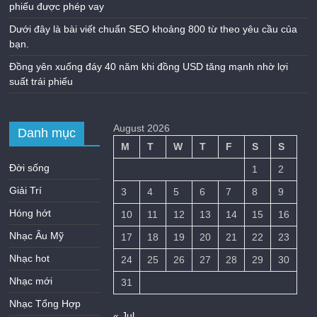
phiếu được phép vay
Dưới đây là bài viết chuẩn SEO khoảng 800 từ theo yêu cầu của
bạn.
Đồng yên xuống đáy 40 năm khi đồng USD tăng mạnh nhờ lợi
suất trái phiếu
August 2026
Danh mục
M
T
W
T
F
S
S
Đời sống
1
2
Giải Trí
3
4
5
6
7
8
9
Hóng hớt
10
11
12
13
14
15
16
Nhạc Âu Mỹ
17
18
19
20
21
22
23
Nhạc hot
24
25
26
27
28
29
30
Nhạc mới
31
Nhạc Tổng Hợp
« Jul