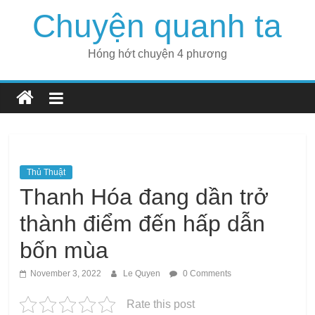
Skip
Chuyện quanh ta
to
content
Hóng hớt chuyện 4 phương
Thủ Thuật
Thanh Hóa đang dần trở
thành điểm đến hấp dẫn
bốn mùa
November 3, 2022
Le Quyen
0 Comments
Rate this post