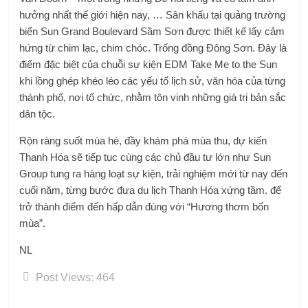
hưởng nhất thế giới hiện nay, … Sân khấu tại quảng trường
biển Sun Grand Boulevard Sầm Sơn được thiết kế lấy cảm
hứng từ chim lạc, chim chóc. Trống đồng Đông Sơn. Đây là
điểm đặc biệt của chuỗi sự kiện EDM Take Me to the Sun
khi lồng ghép khéo léo các yếu tố lịch sử, văn hóa của từng
thành phố, nơi tổ chức, nhằm tôn vinh những giá trị bản sắc
dân tộc.
Rộn ràng suốt mùa hè, đầy khám phá mùa thu, dự kiến ​​
Thanh Hóa sẽ tiếp tục cùng các chủ đầu tư lớn như Sun
Group tung ra hàng loạt sự kiện, trải nghiệm mới từ nay đến
cuối năm, từng bước đưa du lịch Thanh Hóa xứng tầm. để
trở thành điểm đến hấp dẫn đúng với “Hương thơm bốn
mùa”.
NL
Post Views:
464