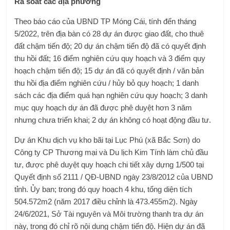
Rà soát các địa phương
Theo báo cáo của UBND TP Móng Cái, tính đến tháng
5/2022, trên địa bàn có 28 dự án được giao đất, cho thuê
đất chậm tiến độ; 20 dự án chậm tiến độ đã có quyết định
thu hồi đất; 16 điểm nghiên cứu quy hoạch và 3 điểm quy
hoạch chậm tiến độ; 15 dự án đã có quyết định / văn bản
thu hồi địa điểm nghiên cứu / hủy bỏ quy hoạch; 1 danh
sách các địa điểm quá hạn nghiên cứu quy hoạch; 3 danh
mục quy hoạch dự án đã được phê duyệt hơn 3 năm
nhưng chưa triển khai; 2 dự án không có hoạt động đầu tư.
Dự án Khu dịch vụ kho bãi tại Lục Phú (xã Bắc Sơn) do
Công ty CP Thương mại và Du lịch Kim Tính làm chủ đầu
tư, được phê duyệt quy hoạch chi tiết xây dựng 1/500 tại
Quyết định số 2111 / QĐ-UBND ngày 23/8/2012 của UBND
tỉnh. Ủy ban; trong đó quy hoạch 4 khu, tổng diện tích
504.572m2 (năm 2017 điều chỉnh là 473.455m2). Ngày
24/6/2021, Sở Tài nguyên và Môi trường thanh tra dự án
này, trong đó chỉ rõ nội dung chậm tiến độ. Hiện dự án đã