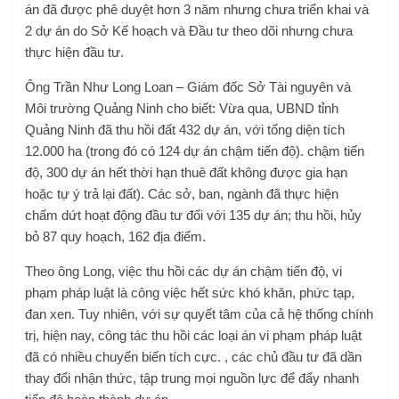
án đã được phê duyệt hơn 3 năm nhưng chưa triển khai và
2 dự án do Sở Kế hoạch và Đầu tư theo dõi nhưng chưa
thực hiện đầu tư.
Ông Trần Như Long Loan – Giám đốc Sở Tài nguyên và
Môi trường Quảng Ninh cho biết: Vừa qua, UBND tỉnh
Quảng Ninh đã thu hồi đất 432 dự án, với tổng diện tích
12.000 ha (trong đó có 124 dự án chậm tiến độ). chậm tiến
độ, 300 dự án hết thời hạn thuê đất không được gia hạn
hoặc tự ý trả lại đất). Các sở, ban, ngành đã thực hiện
chấm dứt hoạt động đầu tư đối với 135 dự án; thu hồi, hủy
bỏ 87 quy hoạch, 162 địa điểm.
Theo ông Long, việc thu hồi các dự án chậm tiến độ, vi
phạm pháp luật là công việc hết sức khó khăn, phức tạp,
đan xen. Tuy nhiên, với sự quyết tâm của cả hệ thống chính
trị, hiện nay, công tác thu hồi các loại án vi phạm pháp luật
đã có nhiều chuyển biến tích cực. , các chủ đầu tư đã dần
thay đổi nhận thức, tập trung mọi nguồn lực để đẩy nhanh