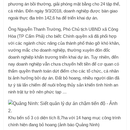
phương án bồi thường, giải phóng mặt bằng cho 24 tập thể,
cá nhân. Đến ngày 9/3/2018, doanh nghiệp được bàn giao
ngoài thực địa trên 142,6 ha để triển khai dự án.
Ông Nguyễn Thanh Trường, Phó Chủ tịch UBND xã Cộng
Hòa (TP Cẩm Phả) cho biết: Chính quyền xã đã phối hợp
với các ngành chức năng của thành phố tháo gỡ khó khăn,
vướng mắc cho doanh nghiệp, thường xuyên đôn đốc
doanh nghiệp khẩn trương triển khai dự án. Tuy nhiên, đến
nay doanh nghiệp vẫn chưa chuyển hết tiền để cơ quan có
thẩm quyền thanh toán dứt điểm cho các tổ chức, cá nhân
bị ảnh hưởng bởi dự án. Đất bỏ hoang, nhiều người dân đã
tự ý tái lấn chiếm để nuôi trồng thủy sản khiến tình hình an
ninh trật tự trở nên phức tạp …
Khu bến số 3 có diện tích 8,7ha với 14 hạng mục công trình
chính hiện đang bỏ hoang (ảnh báo Quảng Ninh)