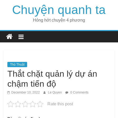
Skip
Chuyện quanh ta
to
content
Hóng hớt chuyện 4 phương
Thủ Thuật
Thắt chặt quản lý dự án
chậm tiến độ
December 10, 2022
Le Quyen
0 Comments
Rate this post