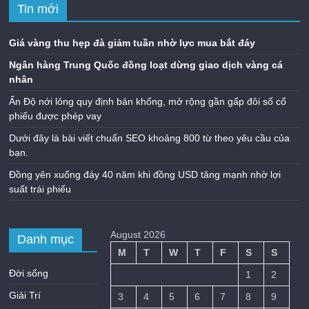
Tin mới
Giá vàng thu hẹp đà giảm tuần nhờ lực mua bắt đáy
Ngân hàng Trung Quốc đồng loạt dừng giao dịch vàng cá
nhân
Ấn Độ nới lỏng quy định bán khống, mở rộng gần gấp đôi số cổ
phiếu được phép vay
Dưới đây là bài viết chuẩn SEO khoảng 800 từ theo yêu cầu của
bạn.
Đồng yên xuống đáy 40 năm khi đồng USD tăng mạnh nhờ lợi
suất trái phiếu
August 2026
Danh mục
M
T
W
T
F
S
S
Đời sống
1
2
Giải Trí
3
4
5
6
7
8
9