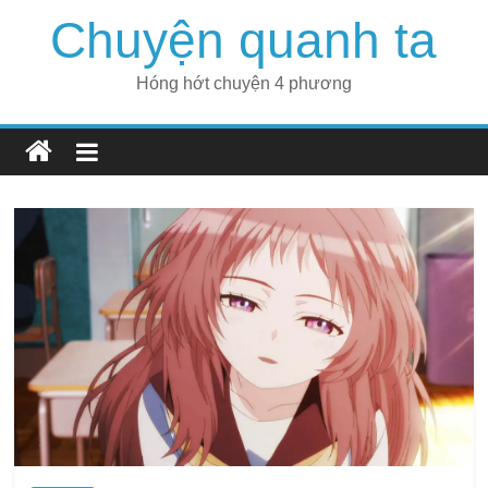
Skip
Chuyện quanh ta
to
content
Hóng hớt chuyện 4 phương