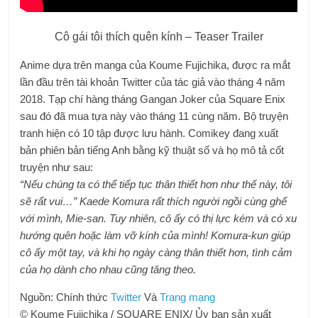
Cô gái tôi thích quên kính – Teaser Trailer
Anime dựa trên manga của Koume Fujichika, được ra mắt
lần đầu trên tài khoản Twitter của tác giả vào tháng 4 năm
2018. Tạp chí hàng tháng Gangan Joker của Square Enix
sau đó đã mua tựa này vào tháng 11 cùng năm. Bộ truyện
tranh hiện có 10 tập được lưu hành. Comikey đang xuất
bản phiên bản tiếng Anh bằng kỹ thuật số và họ mô tả cốt
truyện như sau:
“Nếu chúng ta có thể tiếp tục thân thiết hơn như thế này, tôi
sẽ rất vui…” Kaede Komura rất thích người ngồi cùng ghế
với mình, Mie-san. Tuy nhiên, cô ấy có thị lực kém và có xu
hướng quên hoặc làm vỡ kính của mình! Komura-kun giúp
cô ấy một tay, và khi họ ngày càng thân thiết hơn, tình cảm
của họ dành cho nhau cũng tăng theo.
Nguồn: Chính thức
Twitter
Và
Trang mạng
© Koume Fujichika / SQUARE ENIX/ Ủy ban sản xuất