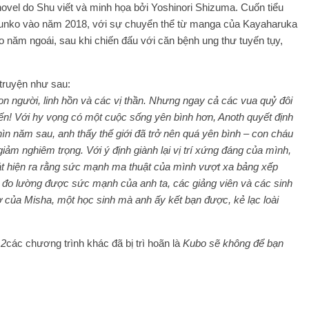
 novel do Shu viết và minh họa bởi Yoshinori Shizuma. Cuốn tiểu
 Bunko vào năm 2018, với sự chuyển thể từ manga của Kayaharuka
 năm ngoái, sau khi chiến đấu với căn bệnh ung thư tuyến tụy,
truyện như sau:
 người, linh hồn và các vị thần. Nhưng ngay cả các vua quỷ đôi
ến! Với hy vọng có một cuộc sống yên bình hơn, Anoth quyết định
ghìn năm sau, anh thấy thế giới đã trở nên quá yên bình – con cháu
ảm nghiêm trọng. Với ý định giành lại vị trí xứng đáng của mình,
t hiện ra rằng sức mạnh ma thuật của mình vượt xa bảng xếp
ể đo lường được sức mạnh của anh ta, các giảng viên và các sinh
trợ của Misha, một học sinh mà anh ấy kết bạn được, kẻ lạc loài
 2
các chương trình khác đã bị trì hoãn là
Kubo sẽ không để bạn