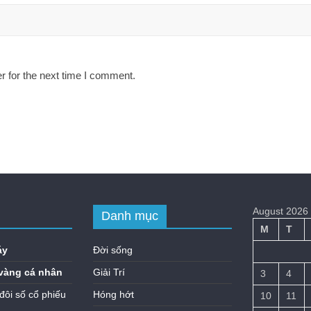
r for the next time I comment.
August 2026
Danh mục
M
T
áy
Đời sống
vàng cá nhân
Giải Trí
3
4
đôi số cổ phiếu
Hóng hớt
10
11