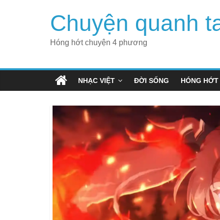
Skip
Chuyện quanh t
to
content
Hóng hớt chuyện 4 phương
NHẠC VIỆT
ĐỜI SỐNG
HÓNG HỚT