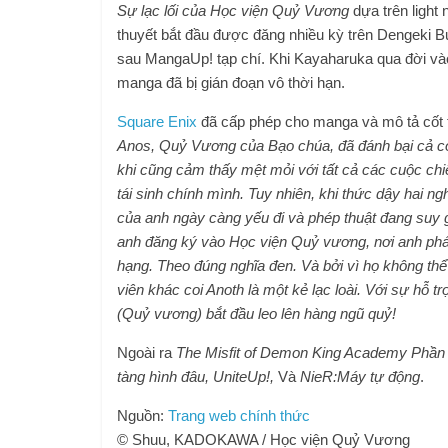
Sự lạc lối của Học viện Quỷ Vương
dựa trên light
thuyết bắt đầu được đăng nhiều kỳ trên Dengeki
sau MangaUp! tạp chí. Khi Kayaharuka qua đời vào
manga đã bị gián đoạn vô thời hạn.
Square Enix
đã cấp phép cho manga và mô tả cốt 
Anos, Quỷ Vương của Bạo chúa, đã đánh bại cả con
khi cũng cảm thấy mệt mỏi với tất cả các cuộc chi
tái sinh chính mình. Tuy nhiên, khi thức dậy hai n
của anh ngày càng yếu đi và phép thuật đang suy gi
anh đăng ký vào Học viện Quỷ vương, nơi anh phá
hạng. Theo đúng nghĩa đen. Và bởi vì họ không th
viên khác coi Anoth là một kẻ lạc loài. Với sự hỗ 
(Quỷ vương) bắt đầu leo ​​​​lên hàng ngũ quỷ!
Ngoài ra
The Misfit of Demon King Academy Phần
tàng hình đâu, UniteUp!,
Và
NieR:Máy tự động
.
Nguồn:
Trang web chính thức
© Shuu, KADOKAWA / Học viện Quỷ Vương