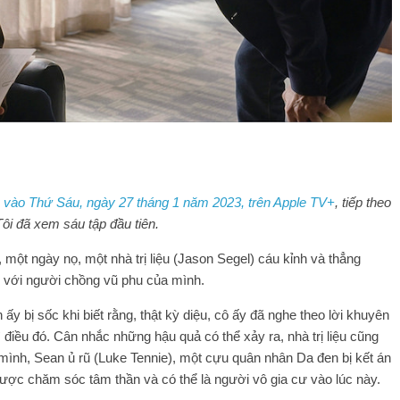
u vào Thứ Sáu, ngày 27 tháng 1 năm 2023, trên Apple TV+
, tiếp theo
ôi đã xem sáu tập đầu tiên.
ột ngày nọ, một nhà trị liệu (Jason Segel) cáu kỉnh và thẳng
n với người chồng vũ phu của mình.
ấy bị sốc khi biết rằng, thật kỳ diệu, cô ấy đã nghe theo lời khuyên
ì điều đó. Cân nhắc những hậu quả có thể xảy ra, nhà trị liệu cũng
mình, Sean ủ rũ (Luke Tennie), một cựu quân nhân Da đen bị kết án
được chăm sóc tâm thần và có thể là người vô gia cư vào lúc này.