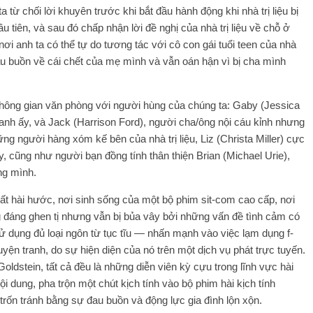
 từ chối lời khuyên trước khi bắt đầu hành động khi nhà trị liệu bị
tiên, và sau đó chấp nhận lời đề nghị của nhà trị liệu về chỗ ở
 nơi anh ta có thể tự do tương tác với cô con gái tuổi teen của nhà
 đau buồn về cái chết của mẹ mình và vẫn oán hận vì bị cha mình
 không gian văn phòng với người hùng của chúng ta: Gaby (Jessica
anh ấy, và Jack (Harrison Ford), người cha/ông nội cáu kỉnh nhưng
g người hàng xóm kế bên của nhà trị liệu, Liz (Christa Miller) cực
, cũng như người bạn đồng tính thân thiện Brian (Michael Urie),
ng mình.
rất hài hước, nơi sinh sống của một bộ phim sit-com cao cấp, nơi
 đáng ghen tị nhưng vẫn bị bủa vây bởi những vấn đề tình cảm có
sử dụng đủ loại ngôn từ tục tĩu — nhấn mạnh vào việc lạm dụng f-
ện tranh, do sự hiện diện của nó trên một dịch vụ phát trực tuyến.
oldstein, tất cả đều là những diễn viên kỳ cựu trong lĩnh vực hài
 dung, pha trộn một chút kịch tính vào bộ phim hài kịch tính
trốn tránh bằng sự đau buồn và động lực gia đình lộn xộn.