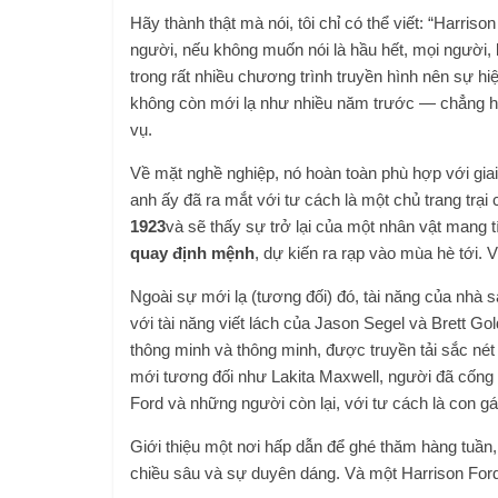
Hãy thành thật mà nói, tôi chỉ có thể viết: “Harriso
người, nếu không muốn nói là hầu hết, mọi người, k
trong rất nhiều chương trình truyền hình nên sự hi
không còn mới lạ như nhiều năm trước — chẳng h
vụ.
Về mặt nghề nghiệp, nó hoàn toàn phù hợp với gia
anh ấy đã ra mắt với tư cách là một chủ trang trại
1923
và sẽ thấy sự trở lại của một nhân vật mang 
quay định mệnh
, dự kiến ​​ra rạp vào mùa hè tới.
Ngoài sự mới lạ (tương đối) đó, tài năng của nhà s
với tài năng viết lách của Jason Segel và Brett G
thông minh và thông minh, được truyền tải sắc né
mới tương đối như Lakita Maxwell, người đã cống 
Ford và những người còn lại, với tư cách là con gái 
Giới thiệu một nơi hấp dẫn để ghé thăm hàng tuần
chiều sâu và sự duyên dáng. Và một Harrison Ford 