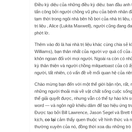
Điều kỳ diệu của những điều kỳ diệu: ban đầu anh ta
tấn công bởi người chồng vũ phu của bệnh nhân đầu 
tạm thời trong ngôi nhà bên hồ bơi của nhà trị liệu,
trị liệu , Alice (Lukita Maxwell), người cũng đang
phớt lờ.
Thêm vào đó là hai nhà trị liệu khác cùng chia sẻ
Williams), bạn thân nhất của người vợ quá cố của 
khôn ngoan đối với mọi người. Ngoài ra còn có nhữn
kỳ thân thiện và người chồng milquetoast của cô ấy
người, tất nhiên, có vấn đề về mối quan hệ của riê
Chào mừng bạn đến với một thế giới bận rộn, rất, 
những người thoải mái về vật chất sống cuộc sống
thể giải quyết được, nhưng vẫn có thể tự hào khi 
word — và ngôn ngữ khiêu dâm để tạo hiệu ứng truy
Được tạo bởi Bill Lawrence, Jason Segel và Brett G
kịch,
co lại
cảm thấy quen thuộc về hình thức và nội
thường xuyên của nó, đồng thời xoa dịu những trò 