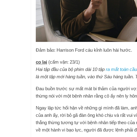
Đảm bảo: Harrison Ford cáu kỉnh luôn hài hước.
co lại
(cấm vận: 23/1)
Hai tập đầu của bộ phim dài 10 tập
ra mắt toàn cầ
là một tập mới hàng tuần, vào thứ Sáu hàng tuần. T
Đau buồn trước sự mất mát bi thảm của người vợ, m
thừng nói với một bệnh nhân rằng cô ấy nên ly hô
Ngay lập tức hối hận về những gì mình đã làm, anh 
của anh ấy, rời bỏ gã đàn ông khó chịu và rất vui v
thẳng thừng tương tự với bệnh nhân tiếp theo của 
về một hành vi bạo lực, người đã được lệnh phải 