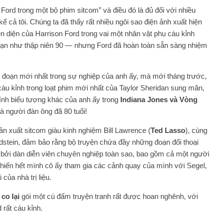
n Ford trong một bộ phim sitcom” và điều đó là đủ đối với nhiều
ể cả tôi. Chúng ta đã thấy rất nhiều ngôi sao điện ảnh xuất hiện
ện diện của Harrison Ford trong vai một nhân vật phụ cáu kỉnh
ạn như thập niên 90 — nhưng Ford đã hoàn toàn sẵn sàng nhiệm
i đoạn mới nhất trong sự nghiệp của anh ấy, mà mới tháng trước,
 cáu kỉnh trong loạt phim mới nhất của Taylor Sheridan sung mãn,
tính biểu tượng khác của anh ấy trong
Indiana Jones và Vòng
 Và người đàn ông đã 80 tuổi!
ản xuất sitcom giàu kinh nghiệm Bill Lawrence (
Ted Lasso
), cùng
oldstein, đảm bảo rằng bộ truyện chứa đầy những đoạn đối thoại
t bởi dàn diễn viên chuyên nghiệp toàn sao, bao gồm cả một người
hiến hết mình cô ấy tham gia các cảnh quay của mình với Segel,
của nhà trị liệu.
,
co lại
gói một cú đấm truyện tranh rất được hoan nghênh, với
rất cáu kỉnh.