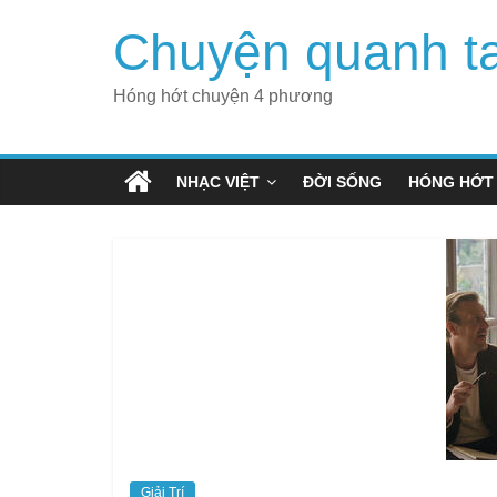
Skip
Chuyện quanh t
to
content
Hóng hớt chuyện 4 phương
NHẠC VIỆT
ĐỜI SỐNG
HÓNG HỚT
Giải Trí