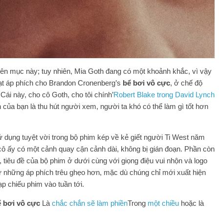
uyên mục này; tuy nhiên, Mia Goth đang có một khoảnh khắc, vì vậy
ạt áp phích cho Brandon Cronenberg’s
bể bơi vô cực
, ở chế độ
Cái này, cho cô Goth, cho tôi chính’
Robert Blake trong David Lynch
 của bạn là thu hút người xem, người ta khó có thể làm gì tốt hơn
dụng tuyệt vời trong bộ phim kép về kẻ giết người Ti West năm
i cô ấy có một cảnh quay cận cảnh dài, không bị gián đoạn. Phần còn
y, tiêu đề của bộ phim ở dưới cùng với giọng điệu vui nhộn và logo
hư những áp phích trêu ghẹo hơn, mặc dù chúng chỉ mới xuất hiện
p chiếu phim vào tuần tới.
 bơi vô cực
Là
chắc chắn sẽ làm phiền
Trong
một chiều
hoặc là