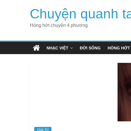
Skip
Chuyện quanh t
to
content
Hóng hớt chuyện 4 phương
NHẠC VIỆT
ĐỜI SỐNG
HÓNG HỚT
Giải Trí