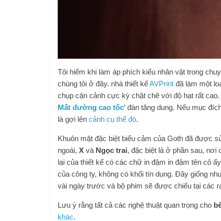
Tôi hiếm khi làm áp phích kiểu nhân vật trong ch
chúng tôi ở đây. nhà thiết kế
AVPrint
đã làm một lo
chụp cận cảnh cực kỳ chặt chẽ với độ hạt rất cao. 
Mất đường cao tốc
‘ đàn tăng dung. Nếu mục đích
là gợi lên
cảnh cụ thể đó
.
Khuôn mặt đặc biệt biểu cảm của Goth đã được sử 
ngoái,
X
và
Ngọc trai
, đặc biệt là ở phần sau, nơ
lại của thiết kế có các chữ in đậm in đậm tên cô ấ
của công ty, không có khối tín dụng. Đây giống n
vài ngày trước và bộ phim sẽ được chiếu tại các rạ
Lưu ý rằng tất cả các nghệ thuật quan trọng cho
bể
khác
.