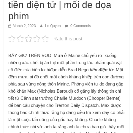
tiền điện tử | mối đe dọa
phim
March 2, 2023
Le Quyen
0 Comments
Rate this post
BÂY GIỜ TRÊN VOD! Mưa ở Maine chủ yếu rơi xuống
những xác chết bị ăn thịt một phần trong tác phẩm quái vật
cổ điển của biên kịch/đạo diễn Brad Rego
tiền điện tử
. Một
đêm mưa, ai đó chết một cách khủng khiếp trên con đường
phía sau vùng nông thôn Maine. Phóng viên tự do đang gặp
khó khăn Max (Nicholas Baroudi) cố gắng lấy thông tin chi
tiết từ Cảnh sát trưởng Charlie Murdoch (Chopper Bernet)
để bán câu chuyện cho Trenton Daily Dispatch. Max được
thông báo chính thức rằng họ đang điều tra xem đây có phải
là một cuộc tấn công của gấu hay không. Charlie không
chính thức nói với anh ta rằng anh ta chưa bao giờ thấy một