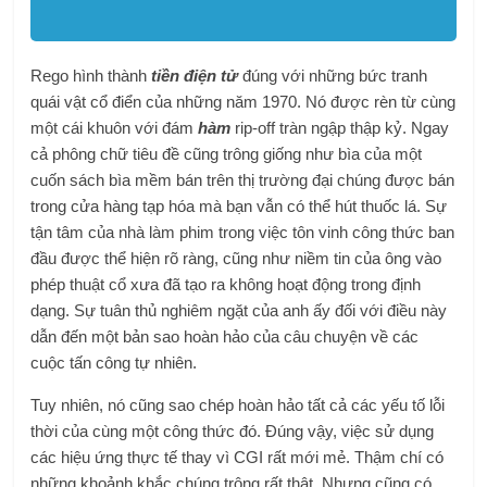
Rego hình thành
tiền điện tử
đúng với những bức tranh
quái vật cổ điển của những năm 1970. Nó được rèn từ cùng
một cái khuôn với đám
hàm
rip-off tràn ngập thập kỷ. Ngay
cả phông chữ tiêu đề cũng trông giống như bìa của một
cuốn sách bìa mềm bán trên thị trường đại chúng được bán
trong cửa hàng tạp hóa mà bạn vẫn có thể hút thuốc lá. Sự
tận tâm của nhà làm phim trong việc tôn vinh công thức ban
đầu được thể hiện rõ ràng, cũng như niềm tin của ông vào
phép thuật cổ xưa đã tạo ra không hoạt động trong định
dạng. Sự tuân thủ nghiêm ngặt của anh ấy đối với điều này
dẫn đến một bản sao hoàn hảo của câu chuyện về các
cuộc tấn công tự nhiên.
Tuy nhiên, nó cũng sao chép hoàn hảo tất cả các yếu tố lỗi
thời của cùng một công thức đó. Đúng vậy, việc sử dụng
các hiệu ứng thực tế thay vì CGI rất mới mẻ. Thậm chí có
những khoảnh khắc chúng trông rất thật. Nhưng cũng có