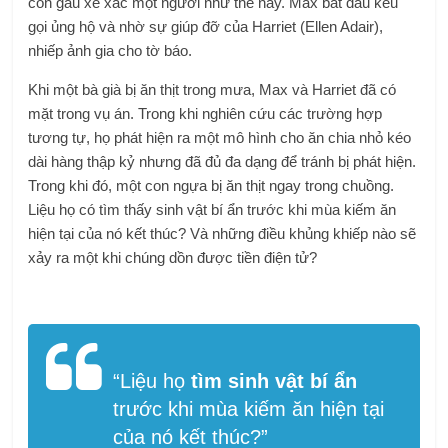
con gấu xé xác một người như thế này. Max bắt đầu kêu
gọi ủng hộ và nhờ sự giúp đỡ của Harriet (Ellen Adair),
nhiếp ảnh gia cho tờ báo.
Khi một bà già bị ăn thịt trong mưa, Max và Harriet đã có
mặt trong vụ án. Trong khi nghiên cứu các trường hợp
tương tự, họ phát hiện ra một mô hình cho ăn chia nhỏ kéo
dài hàng thập kỷ nhưng đã đủ đa dạng để tránh bị phát hiện.
Trong khi đó, một con ngựa bị ăn thịt ngay trong chuồng.
Liệu họ có tìm thấy sinh vật bí ẩn trước khi mùa kiếm ăn
hiện tại của nó kết thúc? Và những điều khủng khiếp nào sẽ
xảy ra một khi chúng dồn được tiền điện tử?
“Liệu họ
tìm sinh vật bí ẩn
trước khi mùa kiếm ăn hiện tại
của nó kết thúc?”