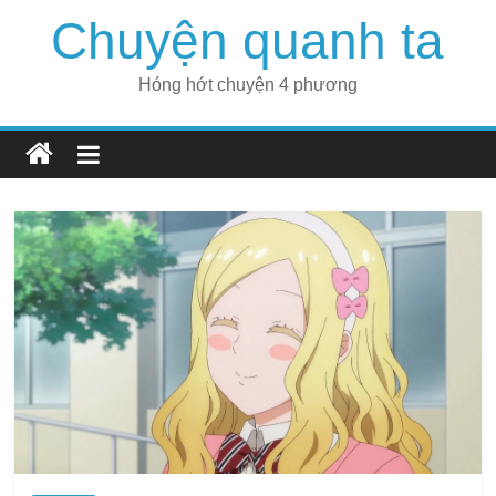
Skip
Chuyện quanh ta
to
content
Hóng hớt chuyện 4 phương