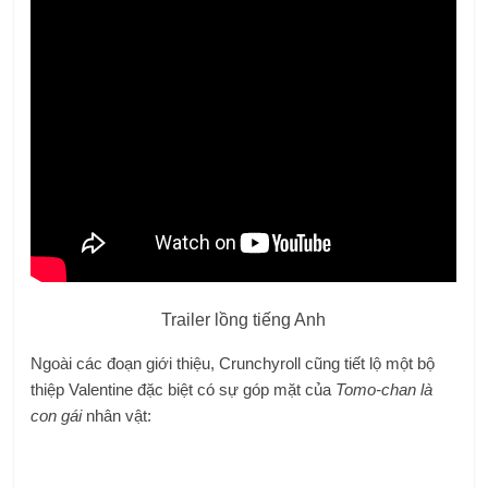
Trailer lồng tiếng Anh
Ngoài các đoạn giới thiệu, Crunchyroll cũng tiết lộ một bộ
thiệp Valentine đặc biệt có sự góp mặt của
Tomo-chan là
con gái
nhân vật: