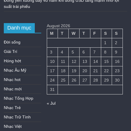
Đồng yên xuống đáy 40 năm khi đồng USD tăng mạnh nhờ lợi
suất trái phiếu
August 2026
Danh mục
M
T
W
T
F
S
S
Đời sống
1
2
Giải Trí
3
4
5
6
7
8
9
Hóng hớt
10
11
12
13
14
15
16
Nhạc Âu Mỹ
17
18
19
20
21
22
23
Nhạc hot
24
25
26
27
28
29
30
Nhạc mới
31
Nhạc Tổng Hợp
« Jul
Nhạc Trẻ
Nhạc Trữ Tình
Nhạc Việt