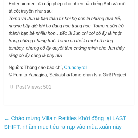
Entertainment đã cấp phép cho phiên bản tiếng Anh và mô
tả cốt truyện như sau:
Tomo và Jun là bạn thân từ khi họ còn là những đứa trẻ,
nhưng bây giờ khi họ đang học trung học, Tomo muốn trở
thành bạn bè nhiều hơn…tiếc là Jun chỉ coi cô ấy là ‘một
trong những chàng trai’. Tomo có thể là một cô nàng
tomboy, nhưng cô ấy quyết tâm chứng minh cho Jun thấy
rằng cô ấy cũng là phụ nữ!
Nguồn: Thông cáo báo chí,
Crunchyroll
© Fumita Yanagida, Seikaisha/Tomo-chan Is a Girl! Project
Post Views:
501
←
Chào mừng Villain Retitles Khởi động lại LAST
SHIFT, nhắm mục tiêu ra rạp vào mùa xuân này