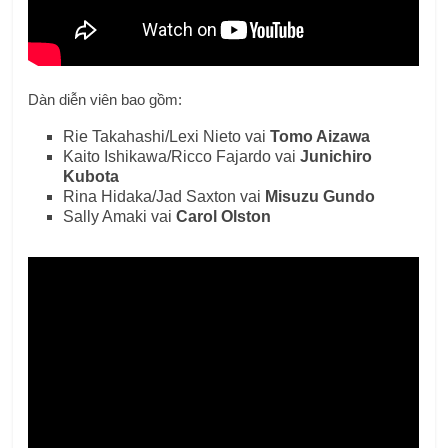
Dàn diễn viên bao gồm:
Rie Takahashi/Lexi Nieto vai
Tomo Aizawa
Kaito Ishikawa/Ricco Fajardo vai
Junichiro
Kubota
Rina Hidaka/Jad Saxton vai
Misuzu Gundo
Sally Amaki vai
Carol Olston