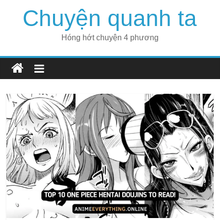
Skip
Chuyện quanh ta
to
content
Hóng hớt chuyện 4 phương