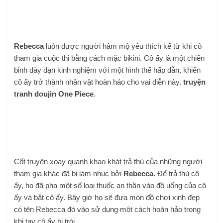
Rebecca
luôn được người hâm mộ yêu thích kể từ khi cô
tham gia cuộc thi bằng cách mặc bikini. Cô ấy là một chiến
binh dày dạn kinh nghiệm với một hình thể hấp dẫn, khiến
cô ấy trở thành nhân vật hoàn hảo cho vai diễn này.
truyện
tranh doujin One Piece
.
Cốt truyện xoay quanh khao khát trả thù của những người
tham gia khác đã bị làm nhục bởi
Rebecca
. Để trả thù cô
ấy, họ đã pha một số loại thuốc an thần vào đồ uống của cô
ấy và bắt cô ấy. Bây giờ họ sẽ đưa món đồ chơi xinh đẹp
có tên Rebecca đó vào sử dụng một cách hoàn hảo trong
khi tay cô ấy bị trói.