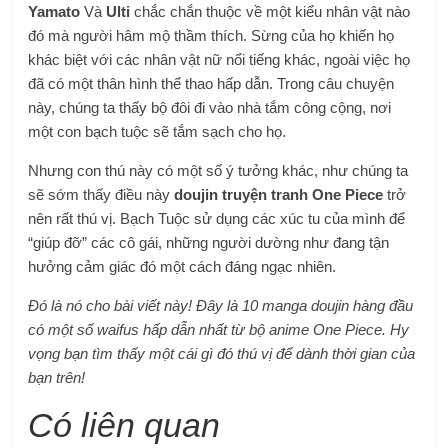
Yamato
Và
Ulti
chắc chắn thuộc về một kiểu nhân vật nào
đó mà người hâm mộ thầm thích. Sừng của họ khiến họ
khác biệt với các nhân vật nữ nổi tiếng khác, ngoài việc họ
đã có một thân hình thể thao hấp dẫn. Trong câu chuyện
này, chúng ta thấy bộ đôi đi vào nhà tắm công cộng, nơi
một con bạch tuộc sẽ tắm sạch cho họ.
Nhưng con thú này có một số ý tưởng khác, như chúng ta
sẽ sớm thấy điều này
doujin truyện tranh One Piece
trở
nên rất thú vị. Bạch Tuộc sử dụng các xúc tu của mình để
“giúp đỡ” các cô gái, những người dường như đang tận
hưởng cảm giác đó một cách đáng ngạc nhiên.
Đó là nó cho bài viết này! Đây là 10 manga doujin hàng đầu
có một số waifus hấp dẫn nhất từ ​​​​bộ anime One Piece. Hy
vọng bạn tìm thấy một cái gì đó thú vị để dành thời gian của
bạn trên!
Có liên quan