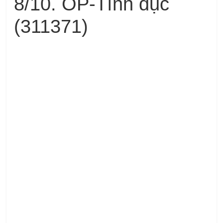
8/10. OP-Tình dục
(311371)