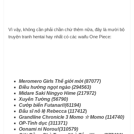
Vì vậy, không cần phải chần chừ thêm nữa, đây là mười bộ
truyện tranh hentai hay nhất có các waifu One Piece:
Meromero Girls Thế giới mới (87077)
Điều hướng ngọt ngào (294563)
Midare Saki Ningyo Hime (217972)
Xuyên Tường (56790)
Cướp biển Futanari!(61194)
Đấu sĩ nô lệ Rebecca
(
117412
)
Grandline Chronicle 3 Momo ☆ Momo (114740)
OP-Tình dục (311371)
Oonami ni Norou!(310579)