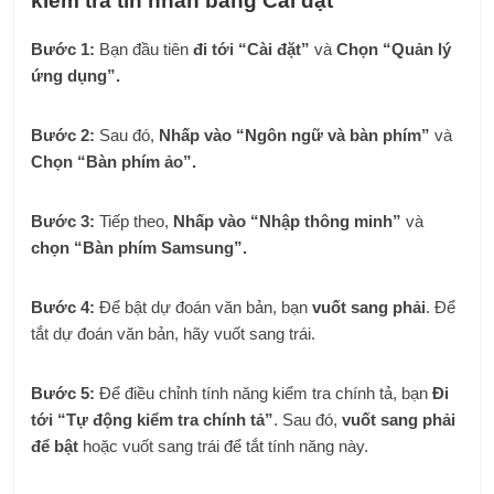
kiểm tra tin nhắn bằng Cài đặt
Bước 1:
Bạn đầu tiên
đi tới “Cài đặt”
và
Chọn “Quản lý
ứng dụng”.
Bước 2:
Sau đó,
Nhấp vào “Ngôn ngữ và bàn phím”
và
Chọn “Bàn phím ảo”.
Bước 3:
Tiếp theo,
Nhấp vào “Nhập thông minh”
và
chọn “Bàn phím Samsung”.
Bước 4:
Để bật dự đoán văn bản, bạn
vuốt sang phải
. Để
tắt dự đoán văn bản, hãy vuốt sang trái.
Bước 5:
Để điều chỉnh tính năng kiểm tra chính tả, bạn
Đi
tới “Tự động kiểm tra chính tả”
. Sau đó,
vuốt sang phải
để bật
hoặc vuốt sang trái để tắt tính năng này.