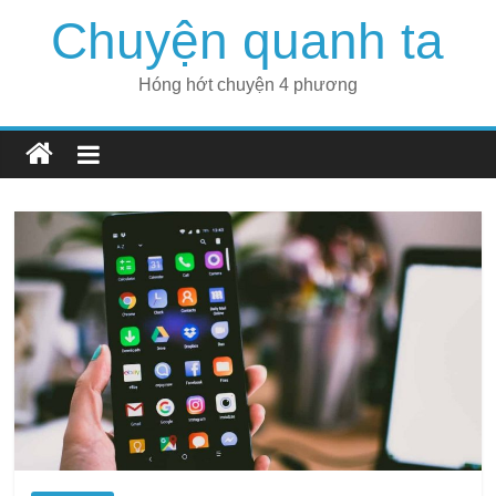
Skip
Chuyện quanh ta
to
content
Hóng hớt chuyện 4 phương