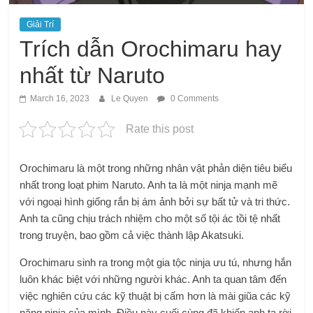
Giải Trí
Trích dẫn Orochimaru hay
nhất từ ​​​​Naruto
March 16, 2023
Le Quyen
0 Comments
Rate this post
Orochimaru là một trong những nhân vật phản diện tiêu biểu
nhất trong loạt phim Naruto. Anh ta là một ninja mạnh mẽ
với ngoại hình giống rắn bị ám ảnh bởi sự bất tử và tri thức.
Anh ta cũng chịu trách nhiệm cho một số tội ác tồi tệ nhất
trong truyện, bao gồm cả việc thành lập Akatsuki.
Orochimaru sinh ra trong một gia tộc ninja ưu tú, nhưng hắn
luôn khác biệt với những người khác. Anh ta quan tâm đến
việc nghiên cứu các kỹ thuật bị cấm hơn là mài giũa các kỹ
năng ninja của mình. Điều này cuối cùng đã khiến anh ta rời