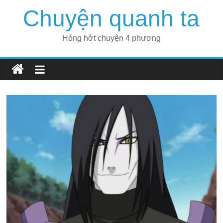
Skip
Chuyện quanh ta
to
content
Hóng hớt chuyện 4 phương