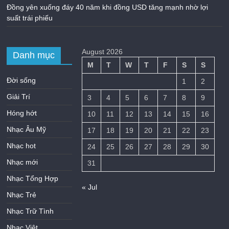
Đồng yên xuống đáy 40 năm khi đồng USD tăng mạnh nhờ lợi
suất trái phiếu
August 2026
Danh mục
M
T
W
T
F
S
S
Đời sống
1
2
Giải Trí
3
4
5
6
7
8
9
Hóng hớt
10
11
12
13
14
15
16
Nhạc Âu Mỹ
17
18
19
20
21
22
23
Nhạc hot
24
25
26
27
28
29
30
Nhạc mới
31
Nhạc Tổng Hợp
« Jul
Nhạc Trẻ
Nhạc Trữ Tình
Nhạc Việt