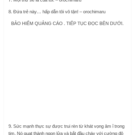
8. Đứa trẻ này… hấp dẫn tôi vô tận! – orochimaru
BẢO HIỂM QUẢNG CÁO . TIẾP TỤC ĐỌC BÊN DƯỚI.
9. Sức mạnh thực sự được trui rèn từ khát vọng âm ỉ trong
tim. Nó quạt thành ngọn lửa và bắt đầu cháy với cường độ