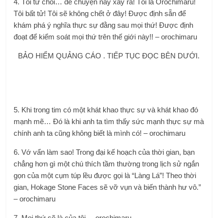
4. Tôi từ chối… để chuyện này xảy ra! Tôi là Orochimaru!
Tôi bất tử! Tôi sẽ không chết ở đây! Được định sẵn để
khám phá ý nghĩa thực sự đằng sau mọi thứ! Được định
đoạt để kiểm soát mọi thứ trên thế giới này!! – orochimaru
BẢO HIỂM QUẢNG CÁO . TIẾP TỤC ĐỌC BÊN DƯỚI.
5. Khi trong tim có một khát khao thực sự và khát khao đó
mạnh mẽ… Đó là khi anh ta tìm thấy sức mạnh thực sự mà
chính anh ta cũng không biết là mình có! – orochimaru
6. Vớ vẩn làm sao! Trong đại kế hoạch của thời gian, bạn
chẳng hơn gì một chú thích tầm thường trong lịch sử ngắn
gọn của một cụm túp lều được gọi là “Làng Lá”! Theo thời
gian, Hokage Stone Faces sẽ vỡ vụn và biến thành hư vô.”
– orochimaru
7. Mọi thứ sẽ là của tôi. – orochimaru