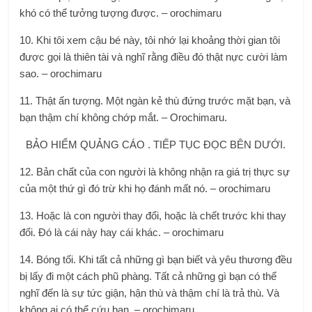
khó có thể tưởng tượng được. – orochimaru
10. Khi tôi xem cậu bé này, tôi nhớ lại khoảng thời gian tôi
được gọi là thiên tài và nghĩ rằng điều đó thật nực cười làm
sao. – orochimaru
11. Thật ấn tượng. Một ngàn kẻ thù đứng trước mặt bạn, và
bạn thậm chí không chớp mắt. – Orochimaru.
BẢO HIỂM QUẢNG CÁO . TIẾP TỤC ĐỌC BÊN DƯỚI.
12. Bản chất của con người là không nhận ra giá trị thực sự
của một thứ gì đó trừ khi họ đánh mất nó. – orochimaru
13. Hoặc là con người thay đổi, hoặc là chết trước khi thay
đổi. Đó là cái này hay cái khác. – orochimaru
14. Bóng tối. Khi tất cả những gì bạn biết và yêu thương đều
bị lấy đi một cách phũ phàng. Tất cả những gì bạn có thể
nghĩ đến là sự tức giận, hận thù và thậm chí là trả thù. Và
không ai có thể cứu bạn. – orochimaru