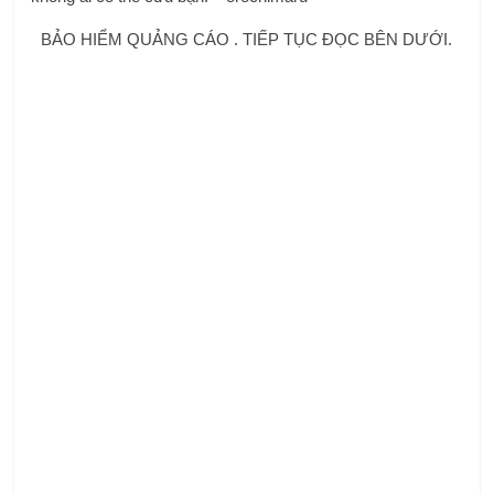
BẢO HIỂM QUẢNG CÁO . TIẾP TỤC ĐỌC BÊN DƯỚI.