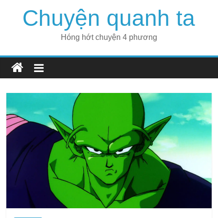
Skip
Chuyện quanh ta
to
content
Hóng hớt chuyện 4 phương