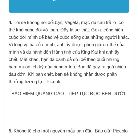
4.
Tôi sẽ không nói dối bạn, Vegeta, mặc dù câu trả lời có
thể khó nghe đối với bạn. Đây là sự thật. Goku cống hiến
cuộc đời mình để bảo vệ cuộc sống của những người khác.
Vì lòng vị tha của mình, anh ấy được phép giữ cơ thể của
mình và du hành đến Hành tinh của King Kai khi anh ấy
chết. Mặt khác, bạn đã dành cả đời để theo đuổi những
ham muốn ích kỷ của riêng mình. Bạn đã gây ra quá nhiều
đau đớn. Khi bạn chết, bạn sẽ không nhận được phần
thưởng tương tự. -Piccolo
BẢO HIỂM QUẢNG CÁO . TIẾP TỤC ĐỌC BÊN DƯỚI.
5.
Không tệ cho một nguyên mẫu ban đầu. Báo giá -Piccolo