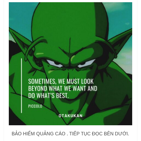
BẢO HIỂM QUẢNG CÁO . TIẾP TỤC ĐỌC BÊN DƯỚI.