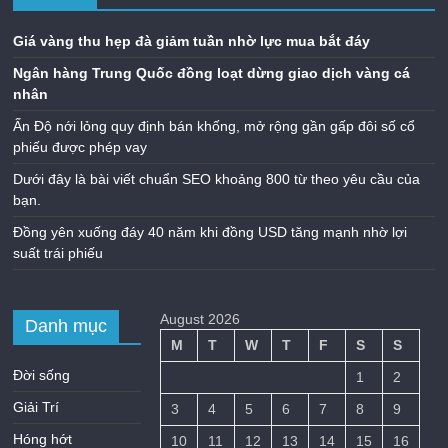
Giá vàng thu hẹp đà giảm tuần nhờ lực mua bắt đáy
Ngân hàng Trung Quốc đồng loạt dừng giao dịch vàng cá
nhân
Ấn Độ nới lỏng quy định bán khống, mở rộng gần gấp đôi số cổ
phiếu được phép vay
Dưới đây là bài viết chuẩn SEO khoảng 800 từ theo yêu cầu của
bạn.
Đồng yên xuống đáy 40 năm khi đồng USD tăng mạnh nhờ lợi
suất trái phiếu
August 2026
Danh mục
M
T
W
T
F
S
S
Đời sống
1
2
Giải Trí
3
4
5
6
7
8
9
Hóng hớt
10
11
12
13
14
15
16