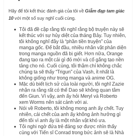
Hãy để tôi kết thúc đánh giá của tôi về
Giẫm đạp tam giác
10
với một số suy nghĩ cuối cùng.
Tôi đã đề cập rằng tôi nghĩ rằng bộ truyện này sẽ
kết thúc với sự hủy diệt của tháng Bảy. Tuy nhiên,
tôi không nghĩ đây là “phần tiền truyện” của
manga gốc. Để bắt đầu, nhiều nhân vật phản diện
trong manga nguồn đã bị giết. Hơn nữa, Orange
đang tạo ra một cái gì đó mới và cố gắng tạo nền
tảng cho nó. Cuối cùng, tôi thậm chí không chắc
chúng ta sẽ thấy “Trigun” của Vash, ít nhất là
không giống như trong manga và anime OG.
Mặc dù biết lịch sử của loài người, tôi nghĩ Zazie
nhận ra rằng rất có thể Dao sẽ không quan tâm
đến Giun. Vì vậy, anh ấy hỏi Meryl và Roberto
xem Worms nên sát cánh với ai.
Nói về Roberto, tôi không mong anh ấy chết. Tuy
nhiên, cái chết của anh ấy không ảnh hưởng gì
đến tôi vì anh ấy là một nhân vật khó ưa.
Tôi nghi ngờ đứa trẻ đáng sợ được nhìn thấy
cùng với Tiến sĩ Conrad trong bức ảnh sẽ là Nhà