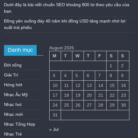
Dưới đây là bài viết chuẩn SEO khoảng 800 từ theo yêu cầu của
bạn.
Đồng yên xuống đáy 40 năm khi đồng USD tăng mạnh nhờ lợi
suất trái phiếu
August 2026
Danh mục
M
T
W
T
F
S
S
Đời sống
1
2
Giải Trí
3
4
5
6
7
8
9
Hóng hớt
10
11
12
13
14
15
16
Nhạc Âu Mỹ
17
18
19
20
21
22
23
Nhạc hot
24
25
26
27
28
29
30
Nhạc mới
31
Nhạc Tổng Hợp
« Jul
Nhạc Trẻ