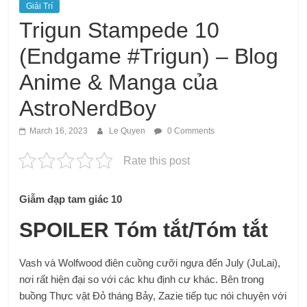
Giải Trí
Trigun Stampede 10
(Endgame #Trigun) – Blog
Anime & Manga của
AstroNerdBoy
March 16, 2023
Le Quyen
0 Comments
Rate this post
Giẫm đạp tam giác 10
SPOILER Tóm tắt/Tóm tắt
Vash và Wolfwood điên cuồng cưỡi ngựa đến July (JuLai),
nơi rất hiện đại so với các khu định cư khác. Bên trong
buồng Thực vật Đỏ tháng Bảy, Zazie tiếp tục nói chuyện với