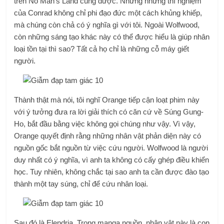
trên No Man’s Land cũng được. Nhưng những thí nghiệm
của Conrad không chỉ phi đạo đức một cách khủng khiếp,
mà chúng còn chả có ý nghĩa gì với tôi. Ngoài Wolfwood,
còn những sáng tạo khác này có thể được hiểu là giúp nhân
loại tồn tại thì sao? Tất cả họ chỉ là những cỗ máy giết
người.
Thành thật mà nói, tôi nghĩ Orange tiếp cận loạt phim này
với ý tưởng đưa ra lời giải thích có căn cứ về Súng Gung-
Ho, bắt đầu bằng việc không gọi chúng như vậy. Vì vậy,
Orange quyết định rằng những nhân vật phản diện này có
nguồn gốc bắt nguồn từ việc cứu người. Wolfwood là người
duy nhất có ý nghĩa, vì anh ta không có cấy ghép điều khiển
học. Tuy nhiên, không chắc tại sao anh ta cần được đào tạo
thành một tay súng, chỉ để cứu nhân loại.
Sau đó là Elendria. Trong manga nguồn, nhân vật này là con