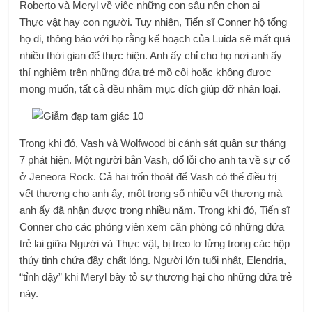
Roberto và Meryl về việc những con sâu nên chọn ai –
Thực vật hay con người. Tuy nhiên, Tiến sĩ Conner hộ tống
họ đi, thông báo với họ rằng kế hoạch của Luida sẽ mất quá
nhiều thời gian để thực hiện. Anh ấy chỉ cho họ nơi anh ấy
thí nghiệm trên những đứa trẻ mồ côi hoặc không được
mong muốn, tất cả đều nhằm mục đích giúp đỡ nhân loại.
Trong khi đó, Vash và Wolfwood bị cảnh sát quân sự tháng
7 phát hiện. Một người bắn Vash, đổ lỗi cho anh ta về sự cố
ở Jeneora Rock. Cả hai trốn thoát để Vash có thể điều trị
vết thương cho anh ấy, một trong số nhiều vết thương mà
anh ấy đã nhận được trong nhiều năm. Trong khi đó, Tiến sĩ
Conner cho các phóng viên xem căn phòng có những đứa
trẻ lai giữa Người và Thực vật, bị treo lơ lửng trong các hộp
thủy tinh chứa đầy chất lỏng. Người lớn tuổi nhất, Elendria,
“tỉnh dậy” khi Meryl bày tỏ sự thương hại cho những đứa trẻ
này.