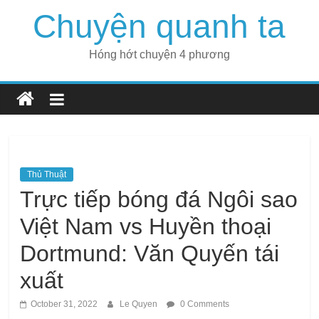
Skip
Chuyện quanh ta
to
content
Hóng hớt chuyện 4 phương
Thủ Thuật
Trực tiếp bóng đá Ngôi sao
Việt Nam vs Huyền thoại
Dortmund: Văn Quyến tái
xuất
October 31, 2022
Le Quyen
0 Comments