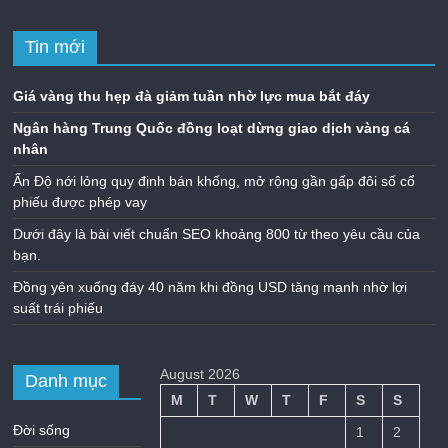
Tin mới
Giá vàng thu hẹp đà giảm tuần nhờ lực mua bắt đáy
Ngân hàng Trung Quốc đồng loạt dừng giao dịch vàng cá
nhân
Ấn Độ nới lỏng quy định bán khống, mở rộng gần gấp đôi số cổ
phiếu được phép vay
Dưới đây là bài viết chuẩn SEO khoảng 800 từ theo yêu cầu của
bạn.
Đồng yên xuống đáy 40 năm khi đồng USD tăng mạnh nhờ lợi
suất trái phiếu
August 2026
Danh mục
M
T
W
T
F
S
S
Đời sống
1
2