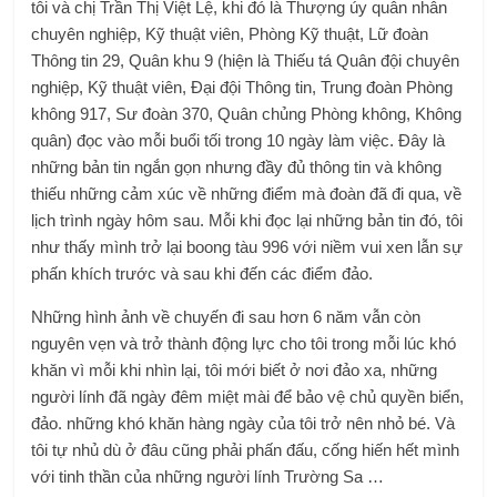
tôi và chị Trần Thị Việt Lệ, khi đó là Thượng úy quân nhân
chuyên nghiệp, Kỹ thuật viên, Phòng Kỹ thuật, Lữ đoàn
Thông tin 29, Quân khu 9 (hiện là Thiếu tá Quân đội chuyên
nghiệp, Kỹ thuật viên, Đại đội Thông tin, Trung đoàn Phòng
không 917, Sư đoàn 370, Quân chủng Phòng không, Không
quân) đọc vào mỗi buổi tối trong 10 ngày làm việc. Đây là
những bản tin ngắn gọn nhưng đầy đủ thông tin và không
thiếu những cảm xúc về những điểm mà đoàn đã đi qua, về
lịch trình ngày hôm sau. Mỗi khi đọc lại những bản tin đó, tôi
như thấy mình trở lại boong tàu 996 với niềm vui xen lẫn sự
phấn khích trước và sau khi đến các điểm đảo.
Những hình ảnh về chuyến đi sau hơn 6 năm vẫn còn
nguyên vẹn và trở thành động lực cho tôi trong mỗi lúc khó
khăn vì mỗi khi nhìn lại, tôi mới biết ở nơi đảo xa, những
người lính đã ngày đêm miệt mài để bảo vệ chủ quyền biển,
đảo. những khó khăn hàng ngày của tôi trở nên nhỏ bé. Và
tôi tự nhủ dù ở đâu cũng phải phấn đấu, cống hiến hết mình
với tinh thần của những người lính Trường Sa …