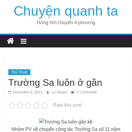
Skip
Chuyện quanh ta
to
content
Hóng hớt chuyện 4 phương
Thủ Thuật
Trường Sa luôn ở gần
December 8, 2022
Le Quyen
0 Comments
Rate this post
Nhóm PV về chuyến công tác Trường Sa số 11 năm