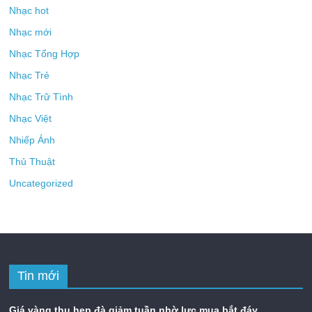
Nhạc hot
Nhạc mới
Nhạc Tổng Hợp
Nhạc Trẻ
Nhạc Trữ Tình
Nhạc Việt
Nhiếp Ảnh
Thủ Thuật
Uncategorized
Tin mới
Giá vàng thu hẹp đà giảm tuần nhờ lực mua bắt đáy