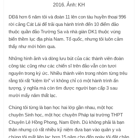
2016. Ảnh: KH
D
Đã hơn 6 năm tôi và đoàn 11 lên con tàu huyền thoại 996
rời cảng Cát Lái để trải qua hành trình đến 10 điểm đảo
thuộc quần đảo Trường Sa và nhà giàn DK1 thuộc vùng
biển thềm lục địa phía Nam. Tổ quốc, nhưng tôi luôn cảm
thấy như mới hôm qua.
Những hình ảnh và dòng lưu bút của các thành viên đoàn
công tác cũng như các chiến sĩ trên đảo vẫn còn tươi
nguyên trong ký ức. Nhiều thành viên trong nhóm từng trêu
rằng tôi rất “kiệm lời” vì không chỉ có một hành trình ấn
tượng, ý nghĩa mà còn tìm được người bạn cấp 3 sau
mười mấy năm thất lạc.
Chúng tôi từng là bạn học hai lớp gần nhau, một học
chuyên Sinh học, một học chuyên Pháp tại trường THPT
Chuyên Lê Hồng Phong, Nam Định. Dù không phải là bạn
thân nhưng có rất nhiều kỷ niệm đưa bạn vào quân y và
chúng tôi mất liên lạc hơn 15 năm cho đến ngày tôi đặt chân