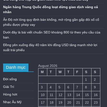
Ngân hàng Trung Quốc đồng loạt dừng giao dịch vàng cá
nhân
Ấn Độ nới lỏng quy định bán khống, mở rộng gần gấp đôi số cổ
phiếu được phép vay
Dưới đây là bài viết chuẩn SEO khoảng 800 từ theo yêu cầu của
bạn.
Đồng yên xuống đáy 40 năm khi đồng USD tăng mạnh nhờ lợi
suất trái phiếu
August 2026
Danh mục
M
T
W
T
F
S
S
Đời sống
1
2
Giải Trí
3
4
5
6
7
8
9
Hóng hớt
10
11
12
13
14
15
16
Nhạc Âu Mỹ
17
18
19
20
21
22
23