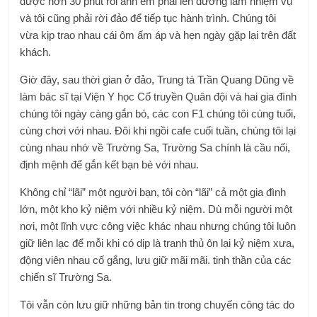
được hơn 30 phút rồi anh em phải lên đường làm nhiệm vụ
và tôi cũng phải rời đảo để tiếp tục hành trình. Chúng tôi
vừa kịp trao nhau cái ôm ấm áp và hẹn ngày gặp lại trên đất
khách.
Giờ đây, sau thời gian ở đảo, Trung tá Trần Quang Dũng về
làm bác sĩ tại Viện Y học Cổ truyền Quân đội và hai gia đình
chúng tôi ngày càng gắn bó, các con F1 chúng tôi cùng tuổi,
cùng chơi với nhau. Đôi khi ngồi cafe cuối tuần, chúng tôi lại
cùng nhau nhớ về Trường Sa, Trường Sa chính là cầu nối,
định mệnh để gắn kết bạn bè với nhau.
Không chỉ “lãi” một người bạn, tôi còn “lãi” cả một gia đình
lớn, một kho kỷ niệm với nhiều kỷ niệm. Dù mỗi người một
nơi, một lĩnh vực công việc khác nhau nhưng chúng tôi luôn
giữ liên lạc để mỗi khi có dịp là tranh thủ ôn lại kỷ niệm xưa,
động viên nhau cố gắng, lưu giữ mãi mãi. tinh thần của các
chiến sĩ Trường Sa.
Tôi vẫn còn lưu giữ những bản tin trong chuyến công tác do