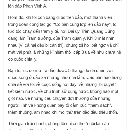
lên đảo Phan Vinh A.
Hôm đó, khi tôi còn đang đi bộ trên đảo, một thành viên
trong đoàn công tác gọi “Có bạn cùng lớp lên đảo này”, tôi
tức tốc chạy đến trạm y tế, nơi Đại úy Trần Quang Dũng
đang làm Trạm trưởng. của Trạm quân y. Khi 8 mắt nhìn
nhau (vì cả hai đều bị cận thị), chúng tôi hơi bất ngờ và chỉ
mất vài phút là những kỉ niệm thời cấp 3 ùa về như chưa hề
có cuộc chia ly.
Bạn tôi lúc đó mới ra đảo được 5 tháng, dù đã quen với
cuộc sống ở đảo xa nhưng nhớ nhà lắm. Các bạn hào hứng
chia sẻ với tôi về cuộc sống nơi đây, về những “bí quyết”
tiết kiệm nước, về chu trình sử dụng nước không hao một
giọt nào, về những câu chuyện đời thường của những
người lính và không quên bày tỏ cảm xúc “thèm sách”,
thèm thuồng. âm nhạc khi mọi thứ trên đảo đều thiếu thốn.
Thời gian trôi nhanh, chúng tôi chỉ có thể “ngồi làm ăn”