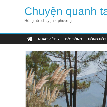
Skip
Chuyện quanh t
to
content
Hóng hớt chuyện 4 phương
NHẠC VIỆT
ĐỜI SỐNG
HÓNG HỚT