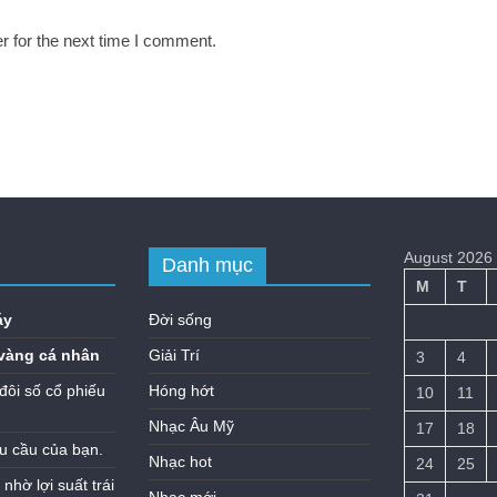
r for the next time I comment.
August 2026
Danh mục
M
T
áy
Đời sống
vàng cá nhân
Giải Trí
3
4
đôi số cổ phiếu
Hóng hớt
10
11
Nhạc Âu Mỹ
17
18
u cầu của bạn.
Nhạc hot
24
25
hờ lợi suất trái
Nhạc mới