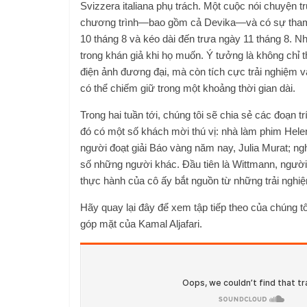
Svizzera italiana phụ trách.
Một cuộc nói chuyện tr
chương trình—bao gồm cả Devika—và có sự tham g
10 tháng 8 và kéo dài đến trưa ngày 11 tháng 8. 
trong khán giả khi họ muốn. Ý tưởng là không chỉ 
điện ảnh đương đại, mà còn tích cực trải nghiệm 
có thể chiếm giữ trong một khoảng thời gian dài.
Trong hai tuần tới, chúng tôi sẽ chia sẻ các đoạn t
đó có một số khách mời thú vị: nhà làm phim Hele
người đoạt giải Báo vàng năm nay, Julia Murat; ngh
số những người khác.
Đầu tiên là Wittmann, ngườ
thực hành của cô ấy bắt nguồn từ những trải nghiệ
Hãy quay lại đây để xem tập tiếp theo của chúng tô
góp mặt của Kamal Aljafari.