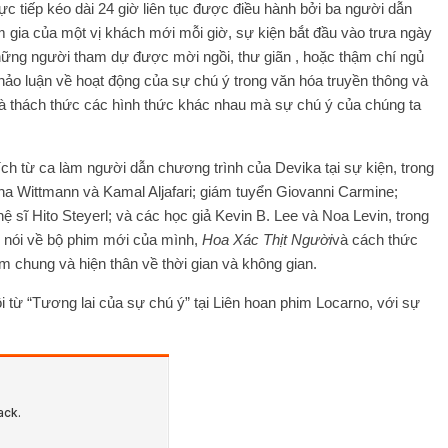
ực tiếp kéo dài 24 giờ liên tục được điều hành bởi ba người dẫn
ia của một vị khách mới mỗi giờ, sự kiện bắt đầu vào trưa ngày
Những người tham dự được mời ngồi, thư giãn , hoặc thậm chí ngủ
thảo luận về hoạt động của sự chú ý trong văn hóa truyền thông và
và thách thức các hình thức khác nhau mà sự chú ý của chúng ta
rích từ ca làm người dẫn chương trình của Devika tại sự kiện, trong
na Wittmann và Kamal Aljafari; giám tuyển Giovanni Carmine;
ệ sĩ Hito Steyerl; và các học giả Kevin B. Lee và Noa Levin, trong
i nói về bộ phim mới của mình,
Hoa Xác Thịt Người
và cách thức
m chung và hiện thân về thời gian và không gian.
i từ “Tương lai của sự chú ý” tại Liên hoan phim Locarno, với sự