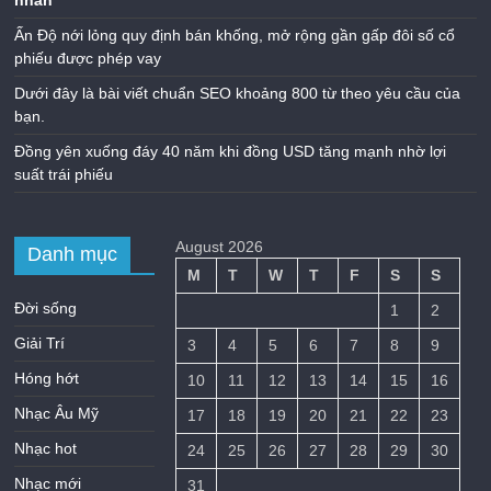
nhân
Ấn Độ nới lỏng quy định bán khống, mở rộng gần gấp đôi số cổ
phiếu được phép vay
Dưới đây là bài viết chuẩn SEO khoảng 800 từ theo yêu cầu của
bạn.
Đồng yên xuống đáy 40 năm khi đồng USD tăng mạnh nhờ lợi
suất trái phiếu
August 2026
Danh mục
M
T
W
T
F
S
S
Đời sống
1
2
Giải Trí
3
4
5
6
7
8
9
Hóng hớt
10
11
12
13
14
15
16
Nhạc Âu Mỹ
17
18
19
20
21
22
23
Nhạc hot
24
25
26
27
28
29
30
Nhạc mới
31