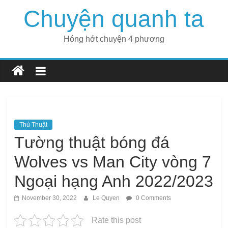
Skip
Chuyện quanh ta
to
content
Hóng hớt chuyện 4 phương
Thủ Thuật
Tường thuật bóng đá
Wolves vs Man City vòng 7
Ngoại hạng Anh 2022/2023
November 30, 2022
Le Quyen
0 Comments
Rate this post