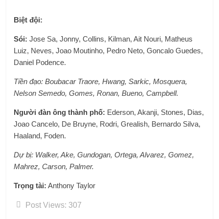
Biệt đội:
Sói:
Jose Sa, Jonny, Collins, Kilman, Ait Nouri, Matheus
Luiz, Neves, Joao Moutinho, Pedro Neto, Goncalo Guedes,
Daniel Podence.
Tiền đạo: Boubacar Traore, Hwang, Sarkic, Mosquera,
Nelson Semedo, Gomes, Ronan, Bueno, Campbell.
Người đàn ông thành phố:
Ederson, Akanji, Stones, Dias,
Joao Cancelo, De Bruyne, Rodri, Grealish, Bernardo Silva,
Haaland, Foden.
Dự bị: Walker, Ake, Gundogan, Ortega, Alvarez, Gomez,
Mahrez, Carson, Palmer.
Trọng tài:
Anthony Taylor
Post Views:
307