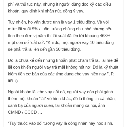
phí và thủ tục này, nhưng ít người dùng đọc kỹ các điều
khoản, quy định khi nhấn nút. đồng ý vay.
Tuy nhiên, họ vẫn được tính là vay 1 triệu đồng. Và với
mức lãi suất 9% / tuần tưởng chừng như nhỏ nhưng nếu
tính theo đơn vị năm thì lãi suất đã lên tới khoảng 468% –
một con số “cắt cổ”. “Khi đó, một người vay 10 triệu đồng
sẽ phải trả lãi lên đến gần 50 triệu đồng.
Đó là chưa kể đến những khoản phạt chậm trả lãi, lãi mẹ đẻ
lãi con khiến người vay trả mãi không hết nợ. Đó là kỹ thuật
kiếm tiền cơ bản của các ứng dụng cho vay hiện nay ”, P.
tiết lộ.
Ngoài khoản lãi cho vay cắt cổ, người vay còn phải gánh
thêm một khoản “lãi” vô hình khác, đó là thông tin cá nhân,
danh bạ của người quen, tài khoản mạng xã hội, ảnh
CMND / CCCD …
“Tùy thuộc vào đối tượng vay là công nhân hay học sinh,