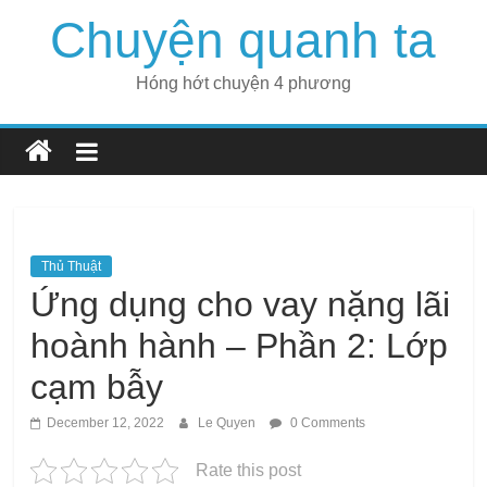
Skip
Chuyện quanh ta
to
content
Hóng hớt chuyện 4 phương
Thủ Thuật
Ứng dụng cho vay nặng lãi
hoành hành – Phần 2: Lớp
cạm bẫy
December 12, 2022
Le Quyen
0 Comments
Rate this post