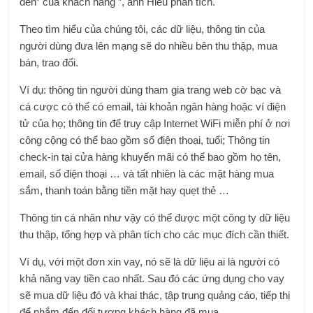
đen” của khách hàng ”, anh Hiếu phân tích.
Theo tìm hiểu của chúng tôi, các dữ liệu, thông tin của
người dùng đưa lên mạng sẽ do nhiều bên thu thập, mua
bán, trao đổi.
Ví dụ: thông tin người dùng tham gia trang web cờ bạc và
cá cược có thể có email, tài khoản ngân hàng hoặc ví điện
tử của họ; thông tin để truy cập Internet WiFi miễn phí ở nơi
công cộng có thể bao gồm số điện thoại, tuổi; Thông tin
check-in tại cửa hàng khuyến mãi có thể bao gồm họ tên,
email, số điện thoại … và tất nhiên là các mặt hàng mua
sắm, thanh toán bằng tiền mặt hay quẹt thẻ …
Thông tin cá nhân như vậy có thể được một công ty dữ liệu
thu thập, tổng hợp và phân tích cho các mục đích cần thiết.
Ví dụ, với một đơn xin vay, nó sẽ là dữ liệu ai là người có
khả năng vay tiền cao nhất. Sau đó các ứng dụng cho vay
sẽ mua dữ liệu đó và khai thác, tập trung quảng cáo, tiếp thị
để nhắm đến đối tượng khách hàng đã mua.