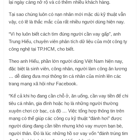
lại ngày càng nở rộ và có thêm nhiều khách hàng.
Tại sao chúng luôn có nạn nhân mới mặc dù kỹ thuật vẫn
vậy, có lẽ là thắc mắc của rất nhiều người dùng hiện nay.
“Vì họ luôn biết cách tìm đúng người cần vay gấp”, anh
Trung Hiếu, chuyên viên phân tích dữ liệu của một công ty
công nghệ tại TP.HCM, cho biết.
Theo anh Hiếu, phần lớn người dùng Việt Nam hiện nay,
đặc biệt là sinh viên, công nhân, người làm công ăn lương
… dễ dàng đưa mọi thông tin cá nhân của mình lên các
trang mạng xã hội như Facebook.
“Kể cả khi họ đang cần chỗ ở, ăn uống, cần vay tiền để chi
tiêu cá nhân, gia đình hoặc họ là những người thường
xuyên chơi cờ bạc, cá độ …
Việc tổng hợp thông tin trên
mạng có thể giúp các công cụ kỹ thuật “đánh hơi” được
người dùng đang cần tiền nhưng khó vay mượn bạn bè,
người thân. Đó là lúc những hồ sơ vay vốn “đánh trúng tim