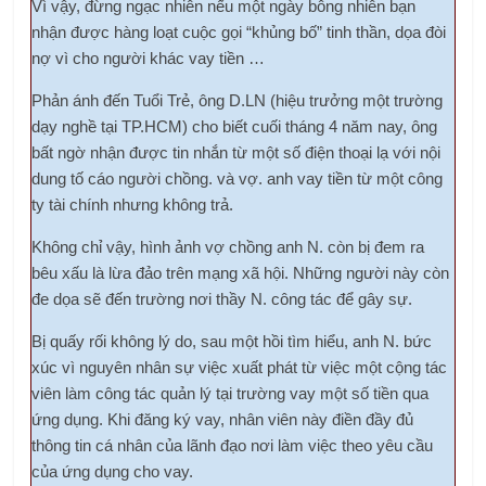
Vì vậy, đừng ngạc nhiên nếu một ngày bỗng nhiên bạn
nhận được hàng loạt cuộc gọi “khủng bố” tinh thần, dọa đòi
nợ vì cho người khác vay tiền …
Phản ánh đến Tuổi Trẻ, ông D.LN (hiệu trưởng một trường
dạy nghề tại TP.HCM) cho biết cuối tháng 4 năm nay, ông
bất ngờ nhận được tin nhắn từ một số điện thoại lạ với nội
dung tố cáo người chồng. và vợ. anh vay tiền từ một công
ty tài chính nhưng không trả.
Không chỉ vậy, hình ảnh vợ chồng anh N. còn bị đem ra
bêu xấu là lừa đảo trên mạng xã hội. Những người này còn
đe dọa sẽ đến trường nơi thầy N. công tác để gây sự.
Bị quấy rối không lý do, sau một hồi tìm hiểu, anh N. bức
xúc vì nguyên nhân sự việc xuất phát từ việc một cộng tác
viên làm công tác quản lý tại trường vay một số tiền qua
ứng dụng. Khi đăng ký vay, nhân viên này điền đầy đủ
thông tin cá nhân của lãnh đạo nơi làm việc theo yêu cầu
của ứng dụng cho vay.