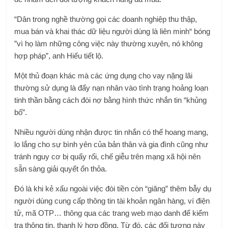
“Dân trong nghề thường gọi các doanh nghiệp thu thập,
mua bán và khai thác dữ liệu người dùng là liên minh“ bóng
”vì họ làm những công việc này thường xuyên, nó không
hợp pháp”, anh Hiếu tiết lộ.
Một thủ đoạn khác mà các ứng dụng cho vay nặng lãi
thường sử dụng là đẩy nạn nhân vào tình trạng hoảng loạn
tinh thần bằng cách đòi nợ bằng hình thức nhắn tin “khủng
bố”.
Nhiều người dùng nhận được tin nhắn có thể hoang mang,
lo lắng cho sự bình yên của bản thân và gia đình cũng như
tránh nguy cơ bị quấy rối, chế giễu trên mạng xã hội nên
sẵn sàng giải quyết ổn thỏa.
Đó là khi kẻ xấu ngoài việc đòi tiền còn “giăng” thêm bẫy dụ
người dùng cung cấp thông tin tài khoản ngân hàng, ví điện
tử, mã OTP… thông qua các trang web mạo danh để kiểm
tra thông tin, thanh lý hợp đồng. Từ đó, các đối tượng này