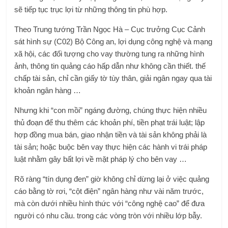
sẽ tiếp tục trục lợi từ những thông tin phù hợp.
Theo Trung tướng Trần Ngọc Hà – Cục trưởng Cục Cảnh
sát hình sự (C02) Bộ Công an, lợi dụng công nghệ và mạng
xã hội, các đối tượng cho vay thường tung ra những hình
ảnh, thông tin quảng cáo hấp dẫn như không cần thiết. thế
chấp tài sản, chỉ cần giấy tờ tùy thân, giải ngân ngay qua tài
khoản ngân hàng …
Nhưng khi “con mồi” ngáng đường, chúng thực hiện nhiều
thủ đoạn để thu thêm các khoản phí, tiền phạt trái luật; lập
hợp đồng mua bán, giao nhận tiền và tài sản không phải là
tài sản; hoặc buộc bên vay thực hiện các hành vi trái pháp
luật nhằm gây bất lợi về mặt pháp lý cho bên vay …
Rõ ràng “tín dụng đen” giờ không chỉ dừng lại ở việc quảng
cáo bằng tờ rơi, “cột điện” ngân hàng như vài năm trước,
mà còn dưới nhiều hình thức với “công nghệ cao” để đưa
người có nhu cầu. trong các vòng tròn với nhiều lớp bẫy.