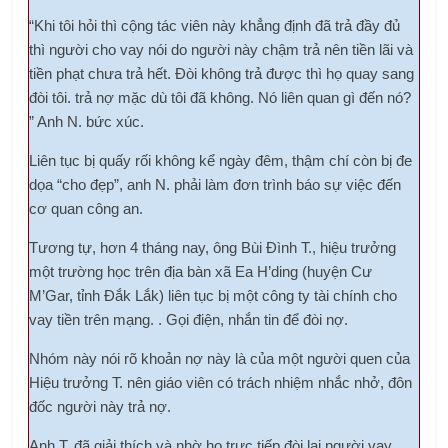
“Khi tôi hỏi thì cộng tác viên này khẳng định đã trả đầy đủ
thì người cho vay nói do người này chậm trả nên tiền lãi và
tiền phạt chưa trả hết. Đòi không trả được thì họ quay sang
đòi tôi. trả nợ mặc dù tôi đã không. Nó liên quan gì đến nó?
” Anh N. bức xúc.
Liên tục bị quấy rối không kể ngày đêm, thậm chí còn bị đe
dọa “cho đẹp”, anh N. phải làm đơn trình báo sự việc đến
cơ quan công an.
Tương tự, hơn 4 tháng nay, ông Bùi Đình T., hiệu trưởng
một trường học trên địa bàn xã Ea H’ding (huyện Cư
M’Gar, tỉnh Đắk Lắk) liên tục bị một công ty tài chính cho
vay tiền trên mạng. . Gọi điện, nhắn tin để đòi nợ.
Nhóm này nói rõ khoản nợ này là của một người quen của
Hiệu trưởng T. nên giáo viên có trách nhiệm nhắc nhở, đôn
đốc người này trả nợ.
Anh T. đã giải thích và nhờ họ trực tiếp đòi lại người vay