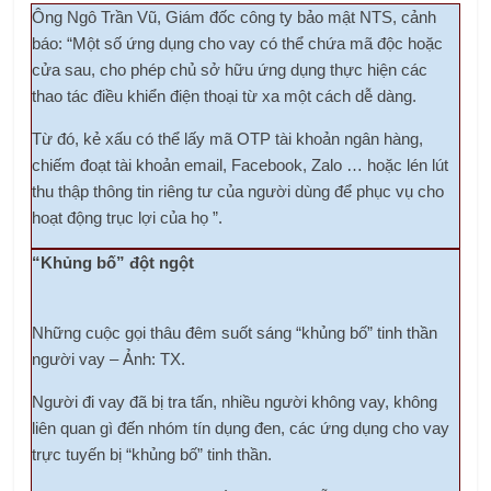
Ông Ngô Trần Vũ, Giám đốc công ty bảo mật NTS, cảnh
báo: “Một số ứng dụng cho vay có thể chứa mã độc hoặc
cửa sau, cho phép chủ sở hữu ứng dụng thực hiện các
thao tác điều khiển điện thoại từ xa một cách dễ dàng.
Từ đó, kẻ xấu có thể lấy mã OTP tài khoản ngân hàng,
chiếm đoạt tài khoản email, Facebook, Zalo … hoặc lén lút
thu thập thông tin riêng tư của người dùng để phục vụ cho
hoạt động trục lợi của họ ”.
“Khủng bố” đột ngột
Những cuộc gọi thâu đêm suốt sáng “khủng bố” tinh thần
người vay – Ảnh: TX.
Người đi vay đã bị tra tấn, nhiều người không vay, không
liên quan gì đến nhóm tín dụng đen, các ứng dụng cho vay
trực tuyến bị “khủng bố” tinh thần.