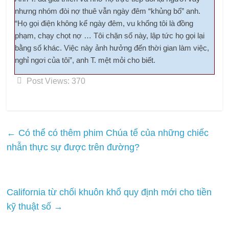
nhưng nhóm đòi nợ thuê vẫn ngày đêm “khủng bố” anh.
“Họ gọi điện không kể ngày đêm, vu khống tôi là đồng
phạm, chạy chọt nợ … Tôi chặn số này, lập tức họ gọi lại
bằng số khác. Việc này ảnh hưởng đến thời gian làm việc,
nghỉ ngơi của tôi”, anh T. mệt mỏi cho biết.
Post Views:
370
←
Có thể có thêm phim Chúa tể của những chiếc
nhẫn thực sự được trên đường?
California từ chối khuôn khổ quy định mới cho tiền
kỹ thuật số
→