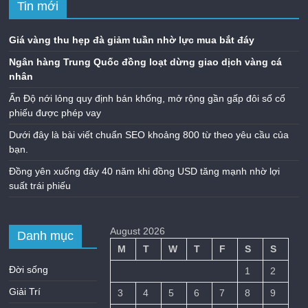
Tin mới
Giá vàng thu hẹp đà giảm tuần nhờ lực mua bắt đáy
Ngân hàng Trung Quốc đồng loạt dừng giao dịch vàng cá
nhân
Ấn Độ nới lỏng quy định bán khống, mở rộng gần gấp đôi số cổ
phiếu được phép vay
Dưới đây là bài viết chuẩn SEO khoảng 800 từ theo yêu cầu của
bạn.
Đồng yên xuống đáy 40 năm khi đồng USD tăng mạnh nhờ lợi
suất trái phiếu
August 2026
Danh mục
M
T
W
T
F
S
S
Đời sống
1
2
Giải Trí
3
4
5
6
7
8
9