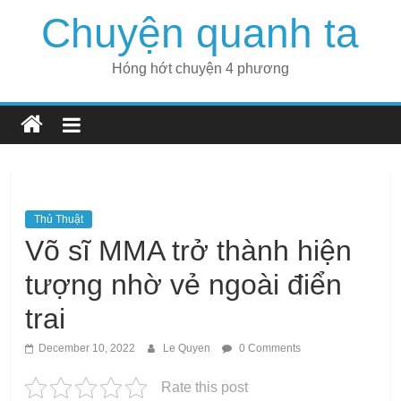
Skip
Chuyện quanh ta
to
content
Hóng hớt chuyện 4 phương
Thủ Thuật
Võ sĩ MMA trở thành hiện
tượng nhờ vẻ ngoài điển
trai
December 10, 2022
Le Quyen
0 Comments
Rate this post