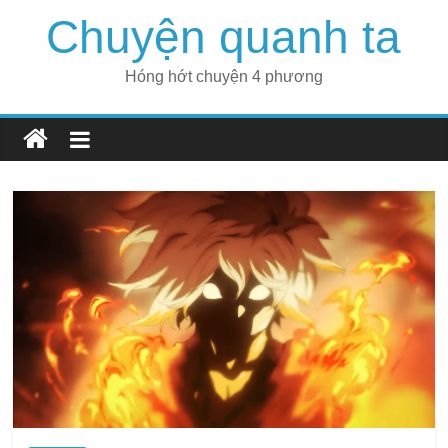
Skip
Chuyện quanh ta
to
content
Hóng hớt chuyện 4 phương