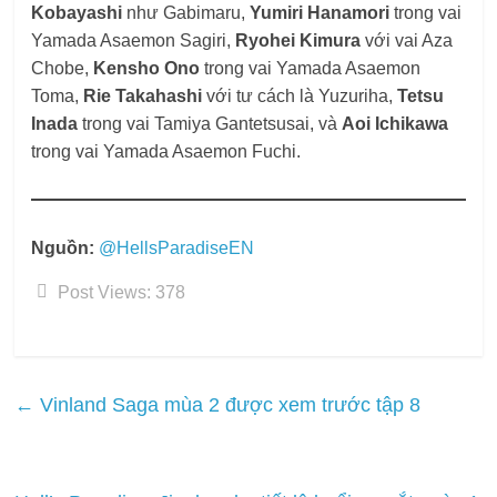
Kobayashi
như Gabimaru,
Yumiri Hanamori
trong vai
Yamada Asaemon Sagiri,
Ryohei Kimura
với vai Aza
Chobe,
Kensho Ono
trong vai Yamada Asaemon
Toma,
Rie Takahashi
với tư cách là Yuzuriha,
Tetsu
Inada
trong vai Tamiya Gantetsusai, và
Aoi Ichikawa
trong vai Yamada Asaemon Fuchi.
Nguồn:
@HellsParadiseEN
Post Views:
378
←
Vinland Saga mùa 2 được xem trước tập 8