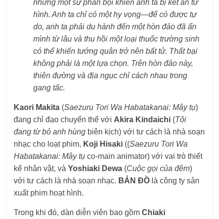
nhưng một sự phản bội khiến anh ta bị kết án tử
hình. Anh ta chỉ có một hy vọng—để có được tự
do, anh ta phải du hành đến một hòn đảo đã ẩn
mình từ lâu và thu hồi một loại thuốc trường sinh
có thể khiến tướng quân trở nên bất tử. Thất bại
không phải là một lựa chọn. Trên hòn đảo này,
thiên đường và địa ngục chỉ cách nhau trong
gang tấc.
Kaori Makita
(
Saezuru Tori Wa Habatakanai: Mây tụ
)
đang chỉ đạo chuyển thể với
Akira Kindaichi
(
Tôi
đang từ bỏ anh hùng
biên kịch) với tư cách là nhà soạn
nhạc cho loạt phim,
Koji Hisaki
((
Saezuru Tori Wa
Habatakanai: Mây tụ
co-main animator) với vai trò thiết
kế nhân vật, và
Yoshiaki Dewa
(
Cuộc gọi của đêm
)
với tư cách là nhà soạn nhạc.
BẢN ĐỒ
là công ty sản
xuất phim hoạt hình.
Trong khi đó, dàn diễn viên bao gồm
Chiaki