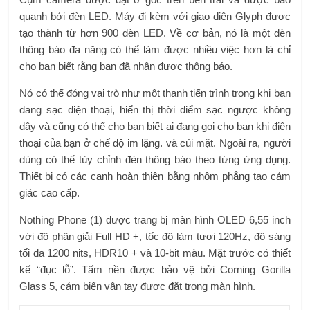
quanh bởi đèn LED. Máy đi kèm với giao diện Glyph được
tạo thành từ hơn 900 đèn LED. Về cơ bản, nó là một đèn
thông báo đa năng có thể làm được nhiều việc hơn là chỉ
cho bạn biết rằng bạn đã nhận được thông báo.
Nó có thể đóng vai trò như một thanh tiến trình trong khi bạn
đang sạc điện thoại, hiển thị thời điểm sạc ngược không
dây và cũng có thể cho bạn biết ai đang gọi cho bạn khi điện
thoại của bạn ở chế độ im lặng. và cúi mặt. Ngoài ra, người
dùng có thể tùy chỉnh đèn thông báo theo từng ứng dụng.
Thiết bị có các cạnh hoàn thiện bằng nhôm phẳng tạo cảm
giác cao cấp.
Nothing Phone (1) được trang bị màn hình OLED 6,55 inch
với độ phân giải Full HD +, tốc độ làm tươi 120Hz, độ sáng
tối đa 1200 nits, HDR10 + và 10-bit màu. Mặt trước có thiết
kế “đục lỗ”. Tấm nền được bảo vệ bởi Corning Gorilla
Glass 5, cảm biến vân tay được đặt trong màn hình.