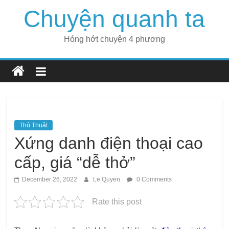
Skip
Chuyện quanh ta
to
content
Hóng hớt chuyện 4 phương
Thủ Thuật
Xứng danh điện thoại cao
cấp, giá “dễ thở”
December 26, 2022
Le Quyen
0 Comments
Rate this post