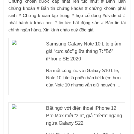
Chứng khoán được cập nhật liên tục như: # Bình luận
chứng khoán # Bản tin chứng khoán # chứng khoán phái
sinh # Chứng khoán tập trung # họp cổ đông #dividend #
phát hành # khóa học # tin tức bất động sản # Bản tin tài
chính ngân hàng. Xin kính chào quý độc giả.
Samsung Galaxy Note 10 Lite giảm
giá “cực sốc” giữa tháng 7: “Bỏ”
iPhone SE 2020
Ra mắt cùng lúc với Galaxy S10 Lite,
Note 10 Lite là phiên bản tiết kiệm hơn
của Note 10 nhưng vẫn giữ nguyên …
Bất ngờ với điện thoại iPhone 12
Pro Max mới “zin”, giá “mềm” ngang
ngửa Galaxy S22