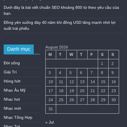
Dưới đây là bài viết chuẩn SEO khoảng 800 từ theo yêu cầu của
bạn.
Đồng yên xuống đáy 40 năm khi đồng USD tăng mạnh nhờ lợi
suất trái phiếu
August 2026
Danh mục
M
T
W
T
F
S
S
Đời sống
1
2
Giải Trí
3
4
5
6
7
8
9
Hóng hớt
10
11
12
13
14
15
16
Nhạc Âu Mỹ
17
18
19
20
21
22
23
Nhạc hot
24
25
26
27
28
29
30
Nhạc mới
31
Nhạc Tổng Hợp
« Jul
Nhạc Trẻ