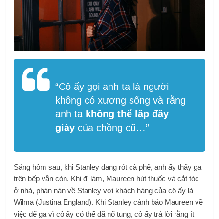
“
Cô ấy gọi anh ta là người
không có xương sống và rằng
anh ta
không thể lấp đầy
giày
của chồng cũ…”
Sáng hôm sau, khi Stanley đang rót cà phê, anh ấy thấy ga
trên bếp vẫn còn. Khi đi làm, Maureen hút thuốc và cắt tóc
ở nhà, phàn nàn về Stanley với khách hàng của cô ấy là
Wilma (Justina England). Khi Stanley cảnh báo Maureen về
việc để ga vì cô ấy có thể đã nổ tung, cô ấy trả lời rằng ít