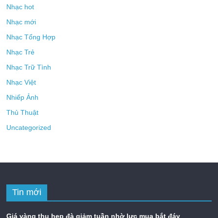
Nhạc hot
Nhạc mới
Nhạc Tổng Hợp
Nhạc Trẻ
Nhạc Trữ Tình
Nhạc Việt
Nhiếp Ảnh
Thủ Thuật
Uncategorized
Tin mới
Giá vàng thu hẹp đà giảm tuần nhờ lực mua bắt đáy