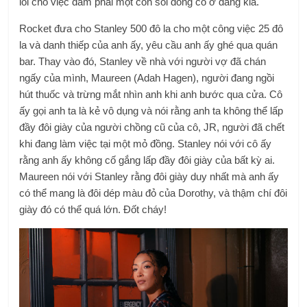
lỗi cho việc đâm phải một con sói đồng cỏ ở đằng kia.
Rocket đưa cho Stanley 500 đô la cho một công việc 25 đô
la và danh thiếp của anh ấy, yêu cầu anh ấy ghé qua quán
bar. Thay vào đó, Stanley về nhà với người vợ đã chán
ngấy của mình, Maureen (Adah Hagen), người đang ngồi
hút thuốc và trừng mắt nhìn anh khi anh bước qua cửa. Cô
ấy gọi anh ta là kẻ vô dụng và nói rằng anh ta không thể lấp
đầy đôi giày của người chồng cũ của cô, JR, người đã chết
khi đang làm việc tại một mỏ đồng. Stanley nói với cô ấy
rằng anh ấy không cố gắng lấp đầy đôi giày của bất kỳ ai.
Maureen nói với Stanley rằng đôi giày duy nhất mà anh ấy
có thể mang là đôi dép màu đỏ của Dorothy, và thậm chí đôi
giày đó có thể quá lớn. Đốt cháy!