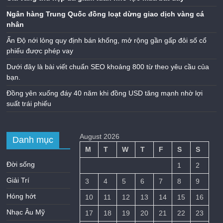
Ngân hàng Trung Quốc đồng loạt dừng giao dịch vàng cá
nhân
Ấn Độ nới lỏng quy định bán khống, mở rộng gần gấp đôi số cổ
phiếu được phép vay
Dưới đây là bài viết chuẩn SEO khoảng 800 từ theo yêu cầu của
bạn.
Đồng yên xuống đáy 40 năm khi đồng USD tăng mạnh nhờ lợi
suất trái phiếu
August 2026
Danh mục
M
T
W
T
F
S
S
Đời sống
1
2
Giải Trí
3
4
5
6
7
8
9
Hóng hớt
10
11
12
13
14
15
16
Nhạc Âu Mỹ
17
18
19
20
21
22
23