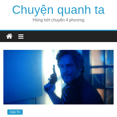
Skip
Chuyện quanh ta
to
content
Hóng hớt chuyện 4 phương
Giải Trí