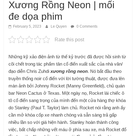
Xương Rồng Neon | mối
đe dọa phim
February 5, 2023
Le Quyen
0 Comments
Rate this post
Những kỹ xảo điện ảnh từ thế kỷ trước đã được hồi sinh từ
cõi chết trong tác phẩm tân cổ điển xuất sắc của nhà văn/
đạo diễn Chris Zuhdi
xương rồng neon
. Nó bắt đầu theo
truyền thống noir cổ điển với lời tường thuật, được đưa lên
màn ảnh bởi Johnny Rocket (Manny Greenfield), chủ quán
bar Neon Cactus ở Texas. Một ngày nọ, Rocket lái chiếc ô
tô cổ điển sang trọng của mình đến một cửa hàng thợ khóa
do Stanley (Paul T. Taylor) làm chủ. Rocket nói rằng anh ấy
cần mở khóa cốp xe nhanh chóng và sẵn sàng trả gấp
nhiều lần so với giá hiện hành. Stanley hoàn thành công
việc, bất chấp những vết máu ở phía sau xe, mà Rocket đổ