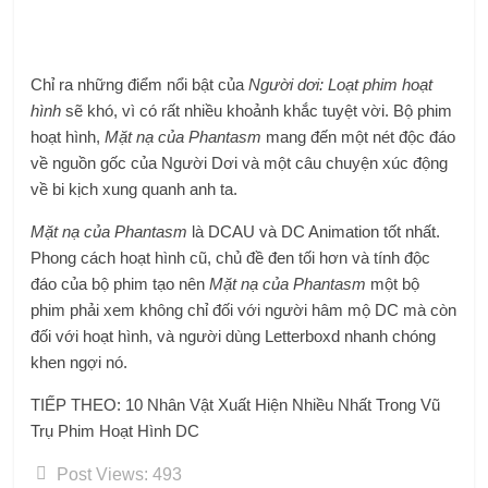
Chỉ ra những điểm nổi bật của
Người dơi: Loạt phim hoạt
hình
sẽ khó, vì có rất nhiều khoảnh khắc tuyệt vời. Bộ phim
hoạt hình,
Mặt nạ của Phantasm
mang đến một nét độc đáo
về nguồn gốc của Người Dơi và một câu chuyện xúc động
về bi kịch xung quanh anh ta.
Mặt nạ của Phantasm
là DCAU và DC Animation tốt nhất.
Phong cách hoạt hình cũ, chủ đề đen tối hơn và tính độc
đáo của bộ phim tạo nên
Mặt nạ của Phantasm
một bộ
phim phải xem không chỉ đối với người hâm mộ DC mà còn
đối với hoạt hình, và người dùng Letterboxd nhanh chóng
khen ngợi nó.
TIẾP THEO: 10 Nhân Vật Xuất Hiện Nhiều Nhất Trong Vũ
Trụ Phim Hoạt Hình DC
Post Views:
493