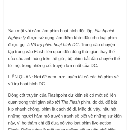
Sau một vài năm làm phim hoạt hình độc lập,
Flashpoint
Nghịch lý
được sử dụng làm điểm khởi đầu cho loạt phim
được gọi là
Vũ trụ phim hoạt hình DC
. Trong câu chuyện
tập trung vào Flash liên quan đến dòng thời gian thay thế
của các anh hùng trên thế giới, bộ phim bắt đầu chuyển thể
từ một trong những cốt truyện lớn nhất của DC.
LIÊN QUAN: Nơi để xem trực tuyến tất cả các bộ phim về
vũ trụ hoạt hình DC
Dòng cốt truyện của Flashpoint dự kiến ​​sẽ có một số liên
quan trong thời gian sắp tới
The Flash
phim, do đó, để bắt
kịp nhanh chóng, phim là cách để đi. Mặc dù vậy, hầu hết
những người hâm mộ truyện tranh sẽ biết về những sự kiện
này, vì họ thậm chí đã đưa nó vào loạt phim live-action
Flash.
Điểm sáng
là một trong những cốt truyện phổ biến