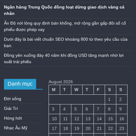
Ngân hàng Trung Quốc đồng loạt dừng giao dịch vàng cá
nhân
Ấn Độ nới lỏng quy định bán khống, mở rộng gần gấp đôi số cổ
phiếu được phép vay
Dưới đây là bài viết chuẩn SEO khoảng 800 từ theo yêu cầu của
bạn.
Đồng yên xuống đáy 40 năm khi đồng USD tăng mạnh nhờ lợi
suất trái phiếu
August 2026
Danh mục
M
T
W
T
F
S
S
Đời sống
1
2
Giải Trí
3
4
5
6
7
8
9
Hóng hớt
10
11
12
13
14
15
16
Nhạc Âu Mỹ
17
18
19
20
21
22
23