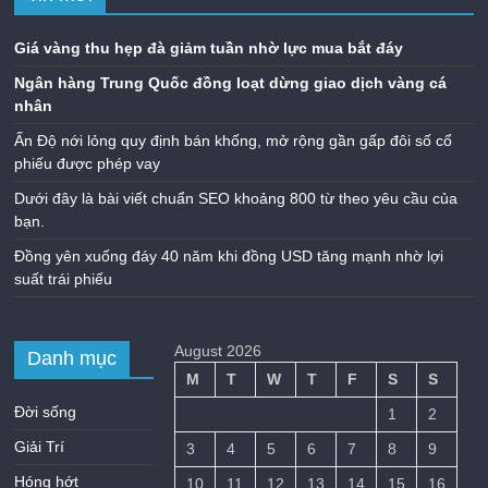
Giá vàng thu hẹp đà giảm tuần nhờ lực mua bắt đáy
Ngân hàng Trung Quốc đồng loạt dừng giao dịch vàng cá
nhân
Ấn Độ nới lỏng quy định bán khống, mở rộng gần gấp đôi số cổ
phiếu được phép vay
Dưới đây là bài viết chuẩn SEO khoảng 800 từ theo yêu cầu của
bạn.
Đồng yên xuống đáy 40 năm khi đồng USD tăng mạnh nhờ lợi
suất trái phiếu
August 2026
Danh mục
M
T
W
T
F
S
S
Đời sống
1
2
Giải Trí
3
4
5
6
7
8
9
Hóng hớt
10
11
12
13
14
15
16