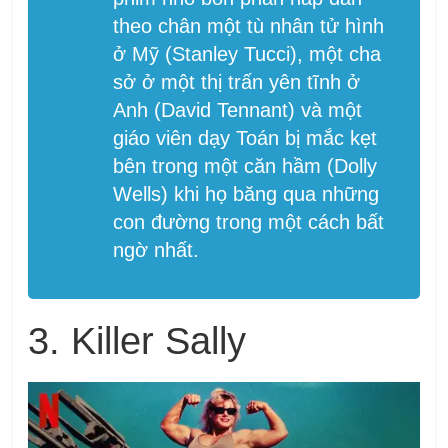
theo chân một tù nhân tử hình
ở Mỹ (Stanley Tucci), một cha
sở ở một thị trấn yên tĩnh ở
Anh (David Tennant) và một
giáo viên dạy Toán bị mắc kẹt
bên trong một căn hầm (Dolly
Wells) khi họ băng qua những
con đường trong một cách bất
ngờ nhất.
3. Killer Sally