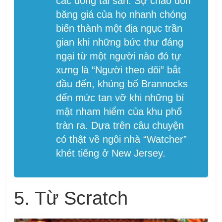
các dòng tài sản. Sự chào đón
băng giá của họ nhanh chóng
biến thành một địa ngục trần
gian khi những bức thư đáng
ngại từ một người nào đó tự
xưng là “Người theo dõi” bắt
đầu đến, khủng bố Brannocks
đến mức tan vỡ khi những bí
mật nham hiểm của khu phố
tràn ra. Dựa trên câu chuyện
có thật về ngôi nhà “Watcher”
khét tiếng ở New Jersey.
5. Từ Scratch