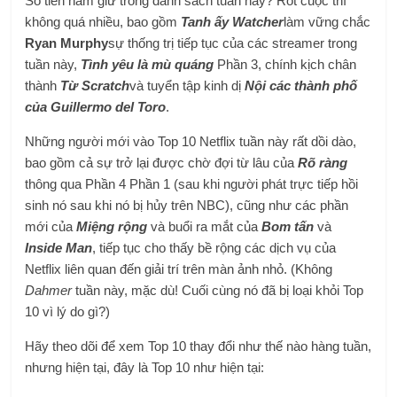
Số tiền nắm giữ trong danh sách tuần này? Rốt cuộc thì
không quá nhiều, bao gồm
T
anh ấy Watcher
làm vững chắc
Ryan Murphy
sự thống trị tiếp tục của các streamer trong
tuần này,
Tình yêu là mù quáng
Phần 3, chính kịch chân
thành
Từ Scratch
và tuyển tập kinh dị
Nội các thành phố
của Guillermo del Toro
.
Những người mới vào Top 10 Netflix tuần này rất dồi dào,
bao gồm cả sự trở lại được chờ đợi từ lâu của
Rõ ràng
thông qua Phần 4 Phần 1 (sau khi người phát trực tiếp hồi
sinh nó sau khi nó bị hủy trên NBC), cũng như các phần
mới của
Miệng rộng
và buổi ra mắt của
Bom tấn
và
Inside Man
, tiếp tục cho thấy bề rộng các dịch vụ của
Netflix liên quan đến giải trí trên màn ảnh nhỏ. (Không
Dahmer
tuần này, mặc dù! Cuối cùng nó đã bị loại khỏi Top
10 vì lý do gì?)
Hãy theo dõi để xem Top 10 thay đổi như thế nào hàng tuần,
nhưng hiện tại, đây là Top 10 như hiện tại: