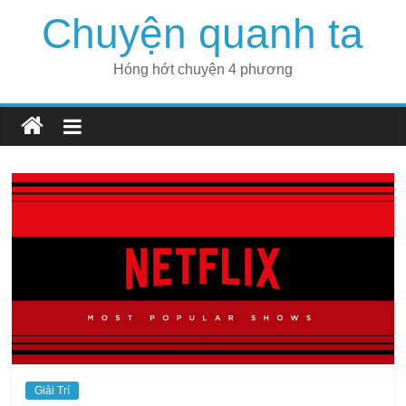
Skip
Chuyện quanh ta
to
content
Hóng hớt chuyện 4 phương
Giải Trí