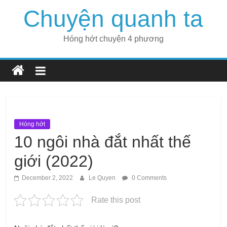
Skip
Chuyện quanh ta
to
content
Hóng hớt chuyện 4 phương
Hóng hớt
10 ngôi nhà đắt nhất thế
giới (2022)
December 2, 2022
Le Quyen
0 Comments
Rate this post