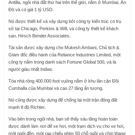
Antilla, ngôi nhà đắt thứ hai trên thế giới, nằm ở Mumbai, Ấn
Độ và có giá 1 tỷ USD.
Nó được thiết kế và xây dựng bởi công ty kiến ​​trúc có trụ
sở tại Chicago, Perkins & Will, và công ty thiết kế khách
sạn, Hirsch Bender Associates.
Tài sản được xây dựng cho Mukesh Ambani, Chủ tịch &
Giám đốc điều hành của Reliance Industries Limited, một
công ty nằm trong danh sách Fortune Global 500, và là
người giàu nhất Indias.
Tòa nhà rộng 400.000 foot vuông nằm ở khu lân cận Đồi
Cumballa của Mumbai và cao 27 tầng ấn tượng.
Nó cũng được xây dựng để chống lại một trận động đất
mạnh 8 độ Richter.
Vào bên trong ngôi nhà, bạn sẽ thấy sáu tầng hoàn toàn
được dành làm nơi để xe hơi, một trạm dịch vụ cho xe hơi,
một ngôi đền, một rạp chiếu phim 50 chỗ ngồi và chín thang