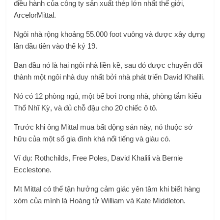
điều hành của công ty sản xuất thép lớn nhất thế giới,
ArcelorMittal.
Ngôi nhà rộng khoảng 55.000 foot vuông và được xây dựng
lần đầu tiên vào thế kỷ 19.
Ban đầu nó là hai ngôi nhà liền kề, sau đó được chuyển đổi
thành một ngôi nhà duy nhất bởi nhà phát triển David Khalili.
Nó có 12 phòng ngủ, một bể bơi trong nhà, phòng tắm kiểu
Thổ Nhĩ Kỳ, và đủ chỗ đậu cho 20 chiếc ô tô.
Trước khi ông Mittal mua bất động sản này, nó thuộc sở
hữu của một số gia đình khá nổi tiếng và giàu có.
Ví dụ: Rothchilds, Free Poles, David Khalili và Bernie
Ecclestone.
Mt Mittal có thể tận hưởng cảm giác yên tâm khi biết hàng
xóm của mình là Hoàng tử William và Kate Middleton.