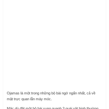
Ojamas là một trong những bộ bài ngớ ngẩn nhất, cả về
mặt trực quan lẫn máy móc.
Mặc dù đặt một bộ bài xung quanh 3 quái vật bình thường