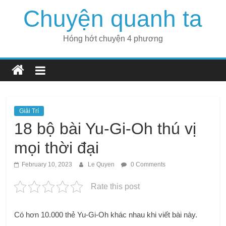
Skip
Chuyện quanh ta
to
content
Hóng hớt chuyện 4 phương
Giải Trí
18 bộ bài Yu-Gi-Oh thú vị
mọi thời đại
February 10, 2023
Le Quyen
0 Comments
Rate this post
Có hơn 10.000 thẻ Yu-Gi-Oh khác nhau khi viết bài này.