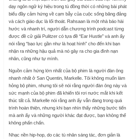
dạy ngôn ngữ ký hiệu trong tù đồng thời có những bài phát
biểu đầy cảm hứng về cạm bẫy của cuộc sống băng đảng
và cách giáo dục là lối thoát. Rahsaan là một nhà báo hài
hước và nhanh trí, người dẫn chương trình podcast từng
được đề cử giải Pulitzer có tựa đề “Ear Hustle” và anh ấy
nói rằng “bạo lực gần như là hoạt hình” cho đến khi bạn
nhận ra những hậu quả mà nó gây ra cho gia đình nạn
nhân, cũng như tự mình.
Nguồn cảm hứng lớn nhất của bộ phim là người đàn ông
nhanh nhất ở San Quentin, Markelle. Tôi không muốn làm
hỏng bộ phim, nhưng tôi sẽ nói rằng người đàn ông này và
sức mạnh của bộ phim đã khiến tôi rơi nước mắt khi kết
thúc tất cả. Markelle nói rằng anh ấy vẫn đang trong quá
trình hoàn thiện, nhưng khi bạn nhìn thấy những bước tiến
mà anh ấy và những người khác đạt được, bạn không thể
không phấn chấn.
Nhạc nền hip-hop, do các tù nhân sáng tác, đơn giản là