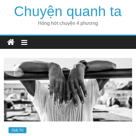
Skip
Chuyện quanh ta
to
content
Hóng hớt chuyện 4 phương
Giải Trí