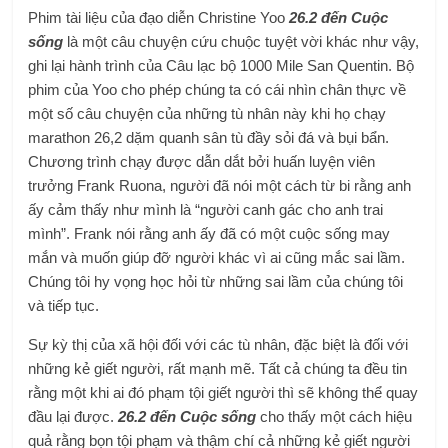
Phim tài liệu của đạo diễn Christine Yoo
26.2 đến Cuộc
sống
là một câu chuyện cứu chuộc tuyệt vời khác như vậy,
ghi lại hành trình của Câu lạc bộ 1000 Mile San Quentin. Bộ
phim của Yoo cho phép chúng ta có cái nhìn chân thực về
một số câu chuyện của những tù nhân này khi họ chạy
marathon 26,2 dặm quanh sân tù đầy sỏi đá và bụi bẩn.
Chương trình chạy được dẫn dắt bởi huấn luyện viên
trưởng Frank Ruona, người đã nói một cách từ bi rằng anh
ấy cảm thấy như mình là “người canh gác cho anh trai
mình”. Frank nói rằng anh ấy đã có một cuộc sống may
mắn và muốn giúp đỡ người khác vì ai cũng mắc sai lầm.
Chúng tôi hy vọng học hỏi từ những sai lầm của chúng tôi
và tiếp tục.
Sự kỳ thị của xã hội đối với các tù nhân, đặc biệt là đối với
những kẻ giết người, rất mạnh mẽ. Tất cả chúng ta đều tin
rằng một khi ai đó phạm tội giết người thì sẽ không thể quay
đầu lại được.
26.2 đến Cuộc sống
cho thấy một cách hiệu
quả rằng bọn tội phạm và thậm chí cả những kẻ giết người