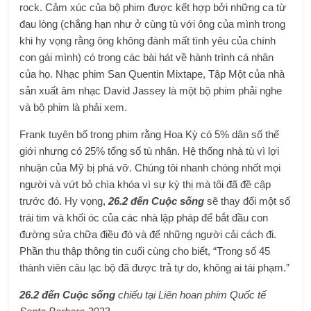
rock. Cảm xúc của bộ phim được kết hợp bởi những ca từ
đau lòng (chẳng hạn như ở cùng tù với ông của mình trong
khi hy vọng rằng ông không đánh mất tình yêu của chính
con gái mình) có trong các bài hát về hành trình cá nhân
của họ. Nhạc phim San Quentin Mixtape, Tập Một của nhà
sản xuất âm nhạc David Jassey là một bộ phim phải nghe
và bộ phim là phải xem.
Frank tuyên bố trong phim rằng Hoa Kỳ có 5% dân số thế
giới nhưng có 25% tổng số tù nhân. Hệ thống nhà tù vì lợi
nhuận của Mỹ bị phá vỡ. Chúng tôi nhanh chóng nhốt mọi
người và vứt bỏ chìa khóa vì sự kỳ thị mà tôi đã đề cập
trước đó. Hy vọng,
26.2 đến Cuộc sống
sẽ thay đổi một số
trái tim và khối óc của các nhà lập pháp để bắt đầu con
đường sửa chữa điều đó và để những người cải cách đi.
Phần thu thập thông tin cuối cùng cho biết, “Trong số 45
thành viên câu lạc bộ đã được trả tự do, không ai tái phạm.”
26.2 đến Cuộc sống
chiếu tại Liên hoan phim Quốc tế