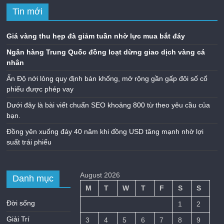
Tin mới
Giá vàng thu hẹp đà giảm tuần nhờ lực mua bắt đáy
Ngân hàng Trung Quốc đồng loạt dừng giao dịch vàng cá
nhân
Ấn Độ nới lỏng quy định bán khống, mở rộng gần gấp đôi số cổ
phiếu được phép vay
Dưới đây là bài viết chuẩn SEO khoảng 800 từ theo yêu cầu của
bạn.
Đồng yên xuống đáy 40 năm khi đồng USD tăng mạnh nhờ lợi
suất trái phiếu
August 2026
Danh mục
M
T
W
T
F
S
S
Đời sống
1
2
Giải Trí
3
4
5
6
7
8
9