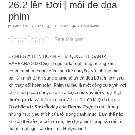
26.2 lên Đời | mối đe dọa
phim
February 26, 2023
Le Quyen
0 Comments
Rate this post
ĐÁNH GIÁ LIÊN HOAN PHIM QUỐC TẾ SANTA
BARBARA 2023! Sự chuộc lỗi là một trong những khía
cạnh mạnh mẽ nhất của cách kể chuyện, với những thất
bại lớn nhất từ ​​​​ân sủng chứng tỏ tất cả đều bổ ích hơn sau
khi thay đổi hoàn toàn. Phim tài liệu là một công cụ tuyệt vời
cho những câu chuyện cứu chuộc như vậy bởi vì sự thật
thường xa lạ và thái quá hơn là hư cấu. đó là lý do tại sao
Tù nhân #1: Sự trỗi dậy của Danny Trejo
là một trong
những mục yêu thích của tôi trong danh mục. Làm thế nào
khó có thể xảy ra đối với một tên tội phạm cứng rắn để trở
thành một ngôi sao lớn của Hollywood?