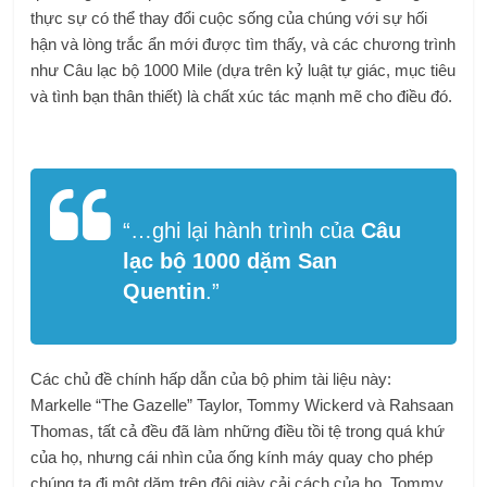
thực sự có thể thay đổi cuộc sống của chúng với sự hối
hận và lòng trắc ẩn mới được tìm thấy, và các chương trình
như Câu lạc bộ 1000 Mile (dựa trên kỷ luật tự giác, mục tiêu
và tình bạn thân thiết) là chất xúc tác mạnh mẽ cho điều đó.
“…
ghi lại hành trình của
Câu
lạc bộ 1000 dặm San
Quentin
.”
Các chủ đề chính hấp dẫn của bộ phim tài liệu này:
Markelle “The Gazelle” Taylor, Tommy Wickerd và Rahsaan
Thomas, tất cả đều đã làm những điều tồi tệ trong quá khứ
của họ, nhưng cái nhìn của ống kính máy quay cho phép
chúng ta đi một dặm trên đôi giày cải cách của họ. Tommy