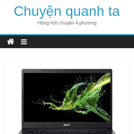
Skip
Chuyện quanh ta
to
content
Hóng hớt chuyện 4 phương