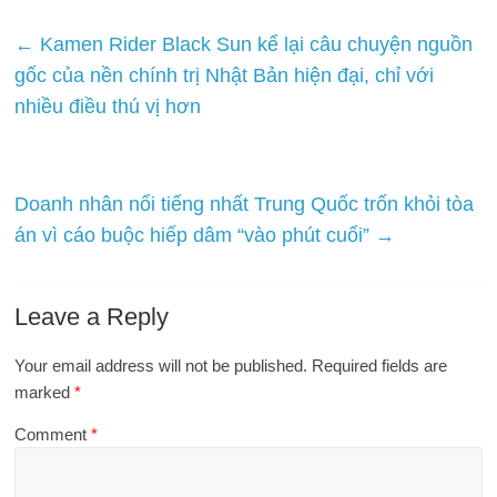
Một ngôi nhà Đà Lạt được thiết kế khá bắt mắt và xinh xắn.
(Ảnh: Đặt phòng)
* Giá và số lượng phòng có thể thay đổi theo thời gian
Post Views:
441