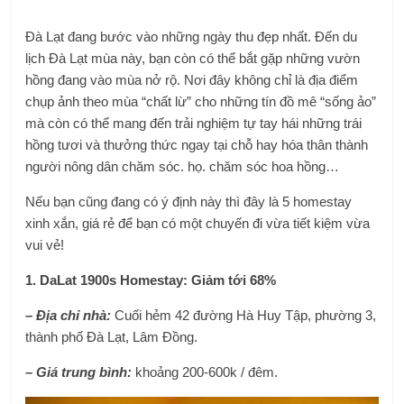
Đà Lạt đang bước vào những ngày thu đẹp nhất. Đến du
lịch Đà Lạt mùa này, bạn còn có thể bắt gặp những vườn
hồng đang vào mùa nở rộ. Nơi đây không chỉ là địa điểm
chụp ảnh theo mùa “chất lừ” cho những tín đồ mê “sống ảo”
mà còn có thể mang đến trải nghiệm tự tay hái những trái
hồng tươi và thưởng thức ngay tại chỗ hay hóa thân thành
người nông dân chăm sóc. họ. chăm sóc hoa hồng…
Nếu bạn cũng đang có ý định này thì đây là 5 homestay
xinh xắn, giá rẻ để bạn có một chuyến đi vừa tiết kiệm vừa
vui vẻ!
1. DaLat 1900s Homestay: Giảm tới 68%
– Địa chỉ nhà:
Cuối hẻm 42 đường Hà Huy Tập, phường 3,
thành phố Đà Lạt, Lâm Đồng.
– Giá trung bình:
khoảng 200-600k / đêm.