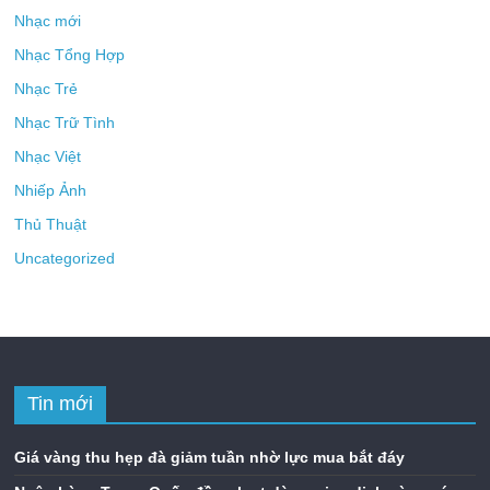
nhân
Ấn Độ nới lỏng quy định bán khống, mở rộng gần gấp đôi số cổ
phiếu được phép vay
Dưới đây là bài viết chuẩn SEO khoảng 800 từ theo yêu cầu của
bạn.
Đồng yên xuống đáy 40 năm khi đồng USD tăng mạnh nhờ lợi
suất trái phiếu
Danh mục
Đời sống
Giải Trí
Hóng hớt
Nhạc Âu Mỹ
Nhạc hot
Nhạc mới