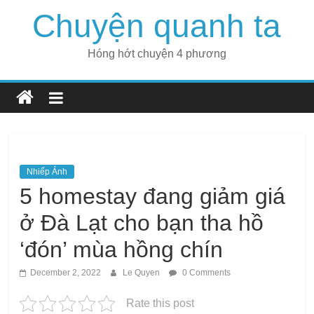
Skip
Chuyện quanh ta
to
content
Hóng hớt chuyện 4 phương
Nhiếp Ảnh
5 homestay đang giảm giá
ở Đà Lạt cho bạn tha hồ
‘đón’ mùa hồng chín
December 2, 2022
Le Quyen
0 Comments
Rate this post